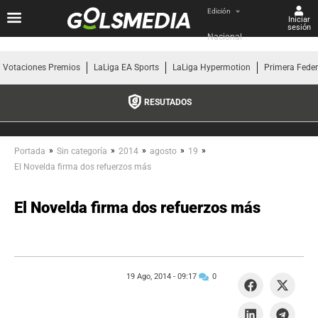
Edición
Iniciar
sesión
Nacional
Votaciones Premios
LaLiga EA Sports
LaLiga Hypermotion
Primera Fede
RESUTADOS
»
»
»
»
»
Portada
Sin categoría
2014
agosto
19
El Novelda firma dos refuerzos más
El Novelda firma dos refuerzos más
19 Ago, 2014 -
09:17
0