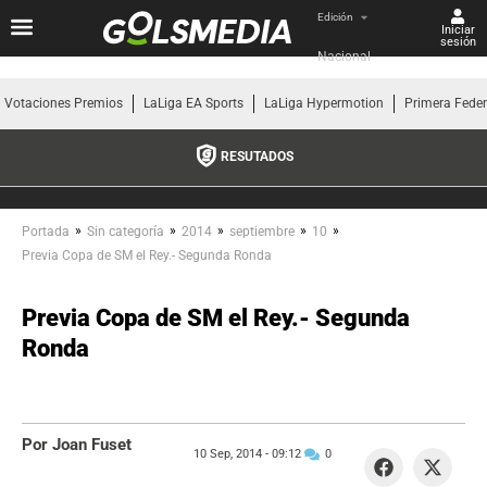
Edición
Iniciar
sesión
Nacional
Votaciones Premios
LaLiga EA Sports
LaLiga Hypermotion
Primera Fede
RESUTADOS
»
»
»
»
»
Portada
Sin categoría
2014
septiembre
10
Previa Copa de SM el Rey.- Segunda Ronda
Previa Copa de SM el Rey.- Segunda
Ronda
Por Joan Fuset
10 Sep, 2014 -
09:12
0