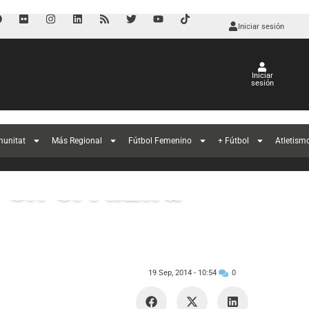
Iniciar sesión
Iniciar
sesión
l
munitat
Más Regional
Fútbol Femenino
+ Fútbol
Atletism
en el Alzira
19 Sep, 2014 -
10:54
0