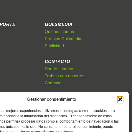
EPORTE
GOLSMEDIA
Quiénes somos
Premios Golsmedia
Publicidad
CONTACTO
Dónde estamos
Trabaja con nosotros
Contacto
Gestionar consentimiento
 las mejores experiencias, utilizamos tecnologías como las cookies para
o acceder a la información del dispositivo. El consentimiento de estas
 nos permitirá procesar datos como el comportamiento de navegación o las
ones únicas en este sitio. No consentir o retirar el consentimiento, puede