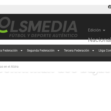
Edición
Naciona
ra Federación
Segunda Federación
Tercera Federación
Lliga Co
confirman dos bajas 
s en el Alzira