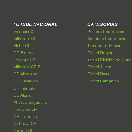
FÚTBOL NACIONAL
CATEGORÍAS
Valencia CF
Primera Federación
Villarreal CF
Segunda Federación
Elche CF
Tercera Federación
CD Eldense
Fútbol Regional
Levante UD
juvenil División de Hono
Villarreal CF B
Fútbol Juvenil
CD Alcoyano
Fútbol Base
CD Castellón
Fútbol Femenino
CF Intercity
UD Alzira
Atlético Saguntino
Hércules CF
CF La Nucía
Orihuela CF
Torrent CF