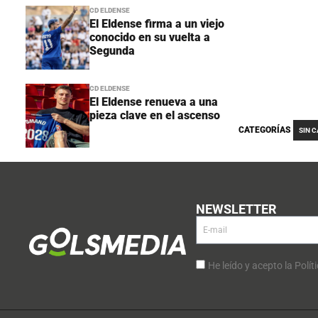
CD ELDENSE
El Eldense firma a un viejo
conocido en su vuelta a
Segunda
CD ELDENSE
El Eldense renueva a una
pieza clave en el ascenso
CATEGORÍAS
SIN 
NEWSLETTER
He leído y acepto la Polít