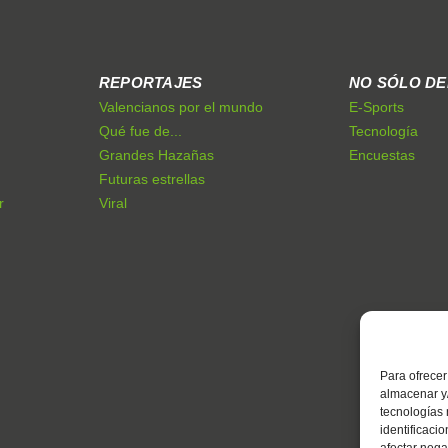
REPORTAJES
NO SÓLO D
Valencianos por el mundo
E-Sports
Qué fue de...
Tecnología
Grandes Hazañas
Encuestas
Futuras estrellas
r
Viral
Para ofrecer
almacenar y/
tecnologías
identificaci