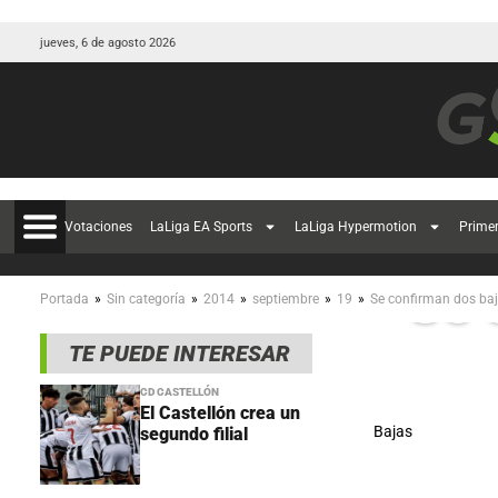
jueves, 6 de agosto 2026
Votaciones
LaLiga EA Sports
LaLiga Hypermotion
Prime
Se 
»
»
»
»
»
Portada
Sin categoría
2014
septiembre
19
Se confirman dos baja
TE PUEDE INTERESAR
CD CASTELLÓN
El Castellón crea un
Bajas
segundo filial