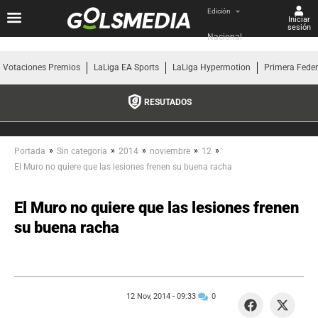
Edición
Iniciar
sesión
Nacional
Votaciones Premios
LaLiga EA Sports
LaLiga Hypermotion
Primera Fede
RESUTADOS
»
»
»
»
»
Portada
Sin categoría
2014
noviembre
12
El Muro no quiere que las lesiones frenen su buena racha
El Muro no quiere que las lesiones frenen
su buena racha
12 Nov, 2014 -
09:33
0