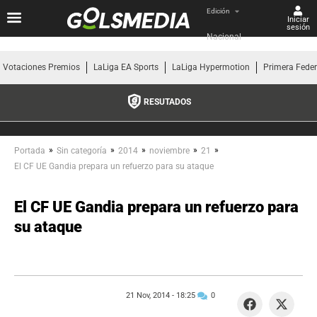
Edición
Iniciar
sesión
Nacional
Votaciones Premios
LaLiga EA Sports
LaLiga Hypermotion
Primera Fede
RESUTADOS
»
»
»
»
»
Portada
Sin categoría
2014
noviembre
21
El CF UE Gandia prepara un refuerzo para su ataque
El CF UE Gandia prepara un refuerzo para
su ataque
21 Nov, 2014 -
18:25
0