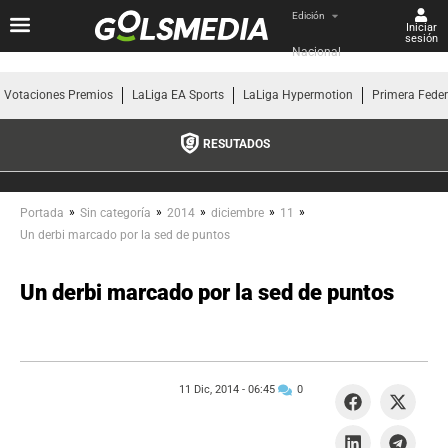
Edición
Iniciar
sesión
Nacional
Votaciones Premios
LaLiga EA Sports
LaLiga Hypermotion
Primera Fede
RESUTADOS
»
»
»
»
»
Portada
Sin categoría
2014
diciembre
11
Un derbi marcado por la sed de puntos
Un derbi marcado por la sed de puntos
11 Dic, 2014 -
06:45
0