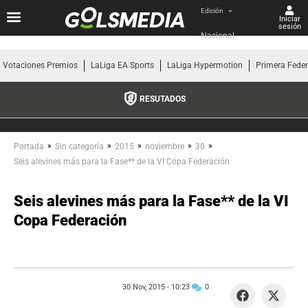
Edición
Iniciar
sesión
Nacional
Votaciones Premios
LaLiga EA Sports
LaLiga Hypermotion
Primera Fede
RESUTADOS
»
»
»
»
»
Portada
Sin categoría
2015
noviembre
30
Seis alevines más para la Fase** de la VI Copa Federación
Seis alevines más para la Fase** de la VI
Copa Federación
30 Nov, 2015 -
10:23
0