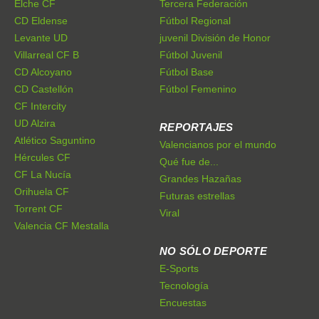
Elche CF
Tercera Federación
CD Eldense
Fútbol Regional
Levante UD
juvenil División de Honor
Villarreal CF B
Fútbol Juvenil
CD Alcoyano
Fútbol Base
CD Castellón
Fútbol Femenino
CF Intercity
UD Alzira
REPORTAJES
Atlético Saguntino
Valencianos por el mundo
Hércules CF
Qué fue de...
CF La Nucía
Grandes Hazañas
Orihuela CF
Futuras estrellas
Torrent CF
Viral
Valencia CF Mestalla
NO SÓLO DEPORTE
E-Sports
Tecnología
Encuestas