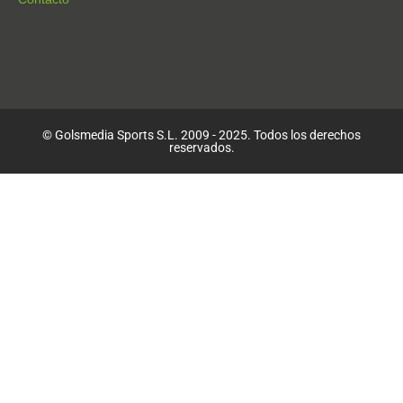
© Golsmedia Sports S.L. 2009 - 2025. Todos los derechos
reservados.