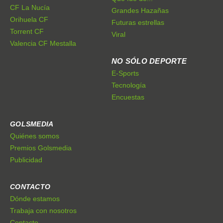
CF La Nucía
Grandes Hazañas
Orihuela CF
Futuras estrellas
Torrent CF
Viral
Valencia CF Mestalla
NO SÓLO DEPORTE
E-Sports
Tecnología
Encuestas
GOLSMEDIA
Quiénes somos
Premios Golsmedia
Publicidad
CONTACTO
Dónde estamos
Trabaja con nosotros
Contacto