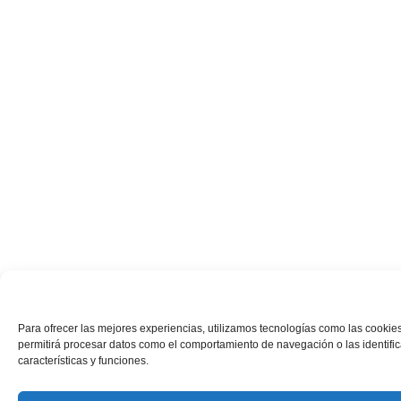
Para ofrecer las mejores experiencias, utilizamos tecnologías como las cookies
permitirá procesar datos como el comportamiento de navegación o las identifica
características y funciones.