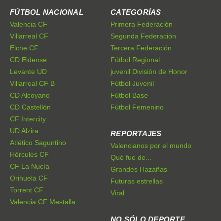
FÚTBOL NACIONAL
CATEGORÍAS
Valencia CF
Primera Federación
Villarreal CF
Segunda Federación
Elche CF
Tercera Federación
CD Eldense
Fútbol Regional
Levante UD
juvenil División de Honor
Villarreal CF B
Fútbol Juvenil
CD Alcoyano
Fútbol Base
CD Castellón
Fútbol Femenino
CF Intercity
UD Alzira
REPORTAJES
Atlético Saguntino
Valencianos por el mundo
Hércules CF
Qué fue de...
CF La Nucía
Grandes Hazañas
Orihuela CF
Futuras estrellas
Torrent CF
Viral
Valencia CF Mestalla
NO SÓLO DEPORTE