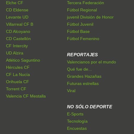
Elche CF
Tercera Federación
CD Eldense
Fútbol Regional
Levante UD
juvenil División de Honor
Villarreal CF B
Fútbol Juvenil
CD Alcoyano
Fútbol Base
CD Castellón
Fútbol Femenino
CF Intercity
UD Alzira
REPORTAJES
Atlético Saguntino
Valencianos por el mundo
Hércules CF
Qué fue de...
CF La Nucía
Grandes Hazañas
Orihuela CF
Futuras estrellas
Torrent CF
Viral
Valencia CF Mestalla
NO SÓLO DEPORTE
E-Sports
Tecnología
Encuestas