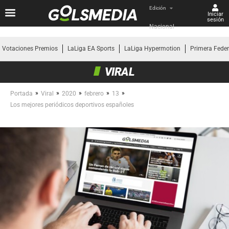
Edición
Iniciar
sesión
Nacional
Votaciones Premios
LaLiga EA Sports
LaLiga Hypermotion
Primera Fede
VIRAL
»
»
»
»
»
Portada
Viral
2020
febrero
13
Los mejores periódicos deportivos españoles