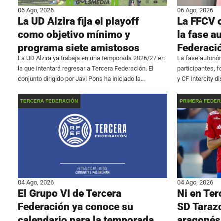
06 Ago, 2026
06 Ago, 2026
La UD Alzira fija el playoff
La FFCV 
como objetivo mínimo y
la fase a
programa siete amistosos
Federaci
La UD Alzira ya trabaja en una temporada 2026/27 en
La fase autonóm
la que intentará regresar a Tercera Federación. El
participantes, 
conjunto dirigido por Javi Pons ha iniciado la
y CF Intercity 
preparación con 18 futbolistas con ficha del primer
triangular en e
equipo y un calendario formado por
Picassent. La c
TERCERA FEDERACIÓN
PRIMERA FEDER
04 Ago, 2026
04 Ago, 2026
El Grupo VI de Tercera
Ni en Ter
Federación ya conoce su
SD Tarazo
calendario para la temporada
aragonés