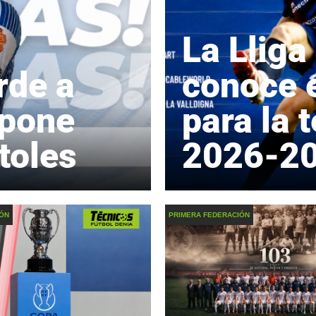
La Lliga
rde a
conoce e
 pone
para la
toles
2026-2
IÓN
PRIMERA FEDERACIÓN