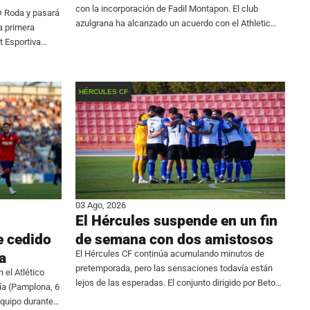
con la incorporación de Fadil Montapon. El club
D Roda y pasará
azulgrana ha alcanzado un acuerdo con el Athletic
a primera
Club Torrellano para el traspaso del central, que se
at Esportiva
suma a
quipo después
HÉRCULES CF
03 Ago, 2026
El Hércules suspende en un fin
e cedido
de semana con dos amistosos
El Hércules CF continúa acumulando minutos de
a
pretemporada, pero las sensaciones todavía están
 el Atlético
lejos de las esperadas. El conjunto dirigido por Beto
ía (Pamplona, 6
Company firmó un fin de semana para olvidar al no
 equipo durante