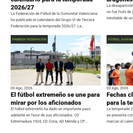
La desaparición
2026/27
no fue fruto de
La Federación de Fútbol de la Comunitat Valenciana
inevitable de u
ha publicado el calendario del Grupo VI de Tercera
hacer inviable l
Federación para la temporada 2026/27. La
aragonés confi
competición comenzará el fin de semana del 6 de
septiembre y finalizará el 9 de mayo.
PRIMERA FEDERACIÓN
FÚTBOL JUVENI
03 Ago, 2026
03 Ago, 2026
El fútbol extremeño se une para
Fechas cl
mirar por los aficionados
para la 
El fútbol extremeño ha dado un importante paso
La temporada 20
adelante en favor de sus aficionados. CD
se presenta co
Extremadura 1924, CD Coria, AD Mérida y CP
marcan el calen
Cacereño, los cuatro representantes de la región en
jóvenes talento