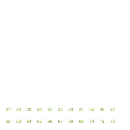
ser capaz de imponerse en ninguno de sus
onocido por su
27
28
29
30
31
32
33
34
35
36
37
62
63
64
65
66
67
68
69
70
71
72