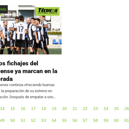
sión de Honor Juvenil, comenzará el
la próxima temporada. El futbolista, c
estilo ‘box to box’,
ENSE
s fichajes del
nense ya marcan en la
rada
nense continúa ofreciendo buenas
la preparación de su estreno en
ción. Después de empatar a uno
 en su primer amistoso, el equipo de
14
15
16
17
18
19
20
21
22
23
24
25
26
 se impuso por 2-0 al
49
50
51
52
53
54
55
56
57
58
59
60
61