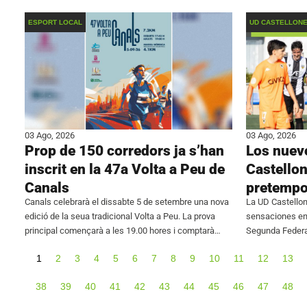
Primera Federación, han alcanzado un acuerdo
juvenil, la Divi
conjunto para
ESPORT LOCAL
UD CASTELLON
03 Ago, 2026
03 Ago, 2026
Prop de 150 corredors ja s’han
Los nuevo
inscrit en la 47a Volta a Peu de
Castello
Canals
pretempo
Canals celebrarà el dissabte 5 de setembre una nova
La UD Castello
edició de la seua tradicional Volta a Peu. La prova
sensaciones en 
principal començarà a les 19.00 hores i comptarà
Segunda Federa
amb un recorregut de 7,2 quilòmetres. Abans de
frente al Johor
1
2
3
4
5
6
7
8
9
10
11
12
13
Iñaki Rodríguez
38
39
40
41
42
43
44
45
46
47
48