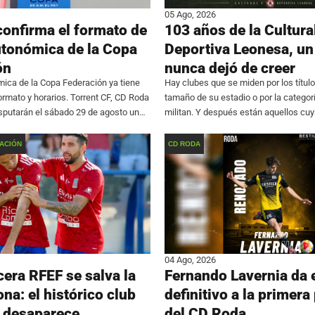
05 Ago, 2026
confirma el formato de
103 años de la Cultura
utonómica de la Copa
Deportiva Leonesa, un
ón
nunca dejó de creer
ica de la Copa Federación ya tiene
Hay clubes que se miden por los títulos
formato y horarios. Torrent CF, CD Roda
tamaño de su estadio o por la categor
disputarán el sábado 29 de agosto un
militan. Y después están aquellos cu
l estadio federativo Miguel Monleón de
reside en algo mucho más difícil de
ompetición se resolverá
ACIÓN
CD RODA
04 Ago, 2026
cera RFEF se salva la
Fernando Lavernia da e
na: el histórico club
definitivo a la primera 
 desaparece
del CD Roda