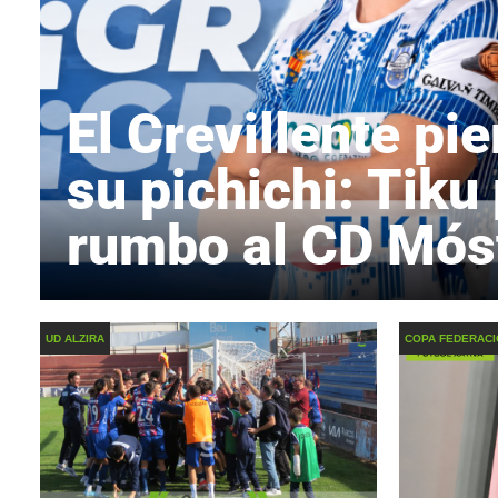
El Crevillente pie
su pichichi: Tiku
rumbo al CD Mós
UD ALZIRA
COPA FEDERAC