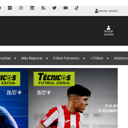
Iniciar sesión
Iniciar
sesión
l
munitat
Más Regional
Fútbol Femenino
+ Fútbol
Atletism