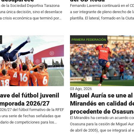
 de la Sociedad Deportiva Tarazona
Fernando Lavernia continuará en el C
 una única decisión, sino el desenlace
a ser integrante de pleno derecho de l
na crisis económica que terminó por
plantilla. El lateral, formado en la Ciut
a continuidad de la entidad. El club
Pamesa, se consolida en el primer e
rmó que renuncia a
de participar en 24
L
PRIMERA FEDERACIÓN
03 Ago, 2026
ave del fútbol juvenil
Miguel Auría se une al
temporada 2026/27
Mirandés en calidad d
26/27 del fútbol formativo de la RFEF
procedente de Osasun
n una serie de fechas señaladas que
El Mirandés ha cerrado un acuerdo con
dario de competiciones para los
Osasuna para la cesión de Miguel Aur
s. La máxima categoría en edad
de abril de 2005), que se integrará al