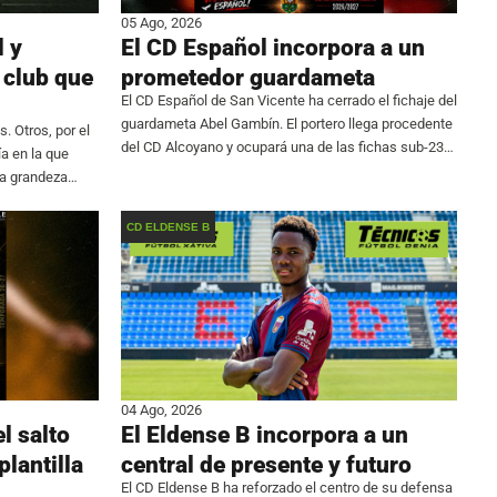
05 Ago, 2026
l y
El CD Español incorpora a un
 club que
prometedor guardameta
El CD Español de San Vicente ha cerrado el fichaje del
guardameta Abel Gambín. El portero llega procedente
. Otros, por el
del CD Alcoyano y ocupará una de las fichas sub-23
ía en la que
de la plantilla que dirigirá Jaime Pérez en el Grupo
ya grandeza
CD ELDENSE B
04 Ago, 2026
l salto
El Eldense B incorpora a un
plantilla
central de presente y futuro
El CD Eldense B ha reforzado el centro de su defensa