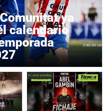
 Comunitat ya
l calendario
 temporada
027
FC JOVE ESPAÑOL