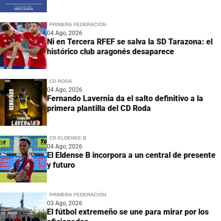
PRIMERA FEDERACIÓN
04 Ago, 2026
Ni en Tercera RFEF se salva la SD Tarazona: el
histórico club aragonés desaparece
CD RODA
04 Ago, 2026
Fernando Lavernia da el salto definitivo a la
primera plantilla del CD Roda
CD ELDENSE B
04 Ago, 2026
El Eldense B incorpora a un central de presente
y futuro
PRIMERA FEDERACIÓN
03 Ago, 2026
El fútbol extremeño se une para mirar por los