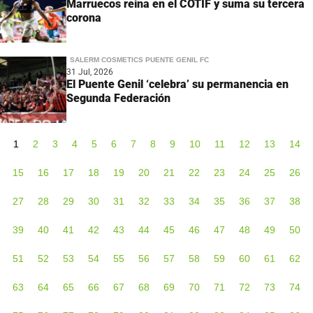
Marruecos reina en el COTIF y suma su tercera
corona
SALERM COSMETICS PUENTE GENIL FC
31 Jul, 2026
El Puente Genil ‘celebra’ su permanencia en
Segunda Federación
1
2
3
4
5
6
7
8
9
10
11
12
13
14
15
16
17
18
19
20
21
22
23
24
25
26
27
28
29
30
31
32
33
34
35
36
37
38
39
40
41
42
43
44
45
46
47
48
49
50
51
52
53
54
55
56
57
58
59
60
61
62
63
64
65
66
67
68
69
70
71
72
73
74