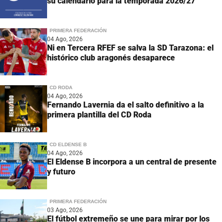
su calendario para la temporada 2026/27
PRIMERA FEDERACIÓN
04 Ago, 2026
Ni en Tercera RFEF se salva la SD Tarazona: el
histórico club aragonés desaparece
CD RODA
04 Ago, 2026
Fernando Lavernia da el salto definitivo a la
primera plantilla del CD Roda
CD ELDENSE B
04 Ago, 2026
El Eldense B incorpora a un central de presente
y futuro
PRIMERA FEDERACIÓN
03 Ago, 2026
El fútbol extremeño se une para mirar por los