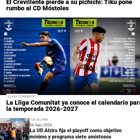
El Crevillente pierde a su pichichi: Tiku pone
rumbo al CD Móstoles
LLIGA COMUNITAT
La Lliga Comunitat ya conoce el calendario par
la temporada 2026-2027
UD ALZIRA
06 Ago, 2026
La UD Alzira fija el playoff como objetivo
mínimo y programa siete amistosos