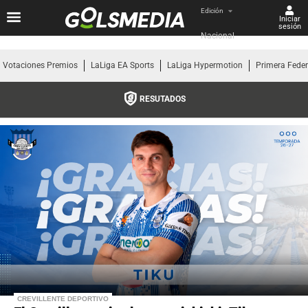
Edición
Iniciar
sesión
Nacional
Votaciones Premios
LaLiga EA Sports
LaLiga Hypermotion
Primera Fede
RESUTADOS
CREVILLENTE DEPORTIVO