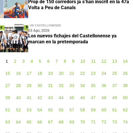
Prop de 150 corredors ja s’han inscrit en la 47a
Volta a Peu de Canals
UD CASTELLONENSE
03 Ago, 2026
Los nuevos fichajes del Castellonense ya
marcan en la pretemporada
1
2
3
4
5
6
7
8
9
10
11
12
13
14
15
16
17
18
19
20
21
22
23
24
25
26
27
28
29
30
31
32
33
34
35
36
37
38
39
40
41
42
43
44
45
46
47
48
49
50
51
52
53
54
55
56
57
58
59
60
61
62
63
64
65
66
67
68
69
70
71
72
73
74