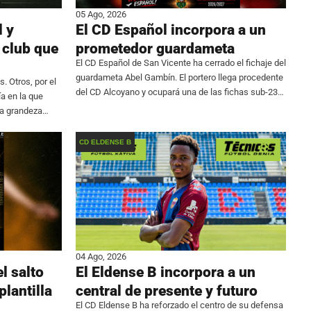
05 Ago, 2026
l y
El CD Español incorpora a un
 club que
prometedor guardameta
El CD Español de San Vicente ha cerrado el fichaje del
guardameta Abel Gambín. El portero llega procedente
. Otros, por el
del CD Alcoyano y ocupará una de las fichas sub-23
ía en la que
de la plantilla que dirigirá Jaime Pérez en el Grupo
ya grandeza
CD ELDENSE B
04 Ago, 2026
l salto
El Eldense B incorpora a un
plantilla
central de presente y futuro
El CD Eldense B ha reforzado el centro de su defensa