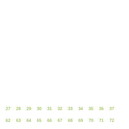
ser capaz de imponerse en ninguno de sus
onocido por su
27
28
29
30
31
32
33
34
35
36
37
62
63
64
65
66
67
68
69
70
71
72