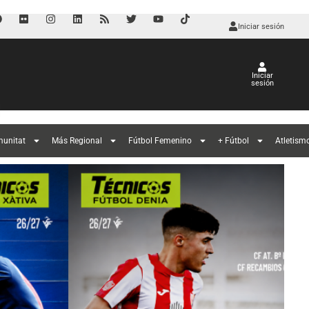
Iniciar sesión
Iniciar
sesión
l
munitat
Más Regional
Fútbol Femenino
+ Fútbol
Atletism