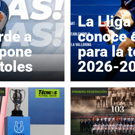
La Lliga
rde a
conoce e
 pone
para la
toles
2026-2
IÓN
PRIMERA FEDERACIÓN