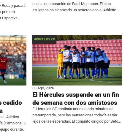
con la incorporación de Fadil Montapon. El club
D Roda y pasará
azulgrana ha alcanzado un acuerdo con el Athletic
a primera
Club Torrellano para el traspaso del central, que se
at Esportiva
suma a
quipo después
HÉRCULES CF
03 Ago, 2026
El Hércules suspende en un fin
e cedido
de semana con dos amistosos
El Hércules CF continúa acumulando minutos de
a
pretemporada, pero las sensaciones todavía están
 el Atlético
lejos de las esperadas. El conjunto dirigido por Beto
ía (Pamplona, 6
Company firmó un fin de semana para olvidar al no
 equipo durante