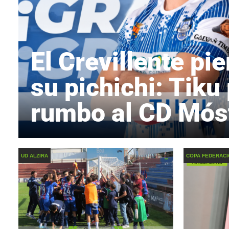
El Crevillente pie
su pichichi: Tiku
rumbo al CD Mós
UD ALZIRA
COPA FEDERAC