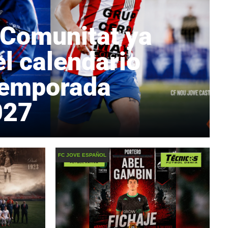
 Comunitat ya
l calendario
 temporada
027
FC JOVE ESPAÑOL