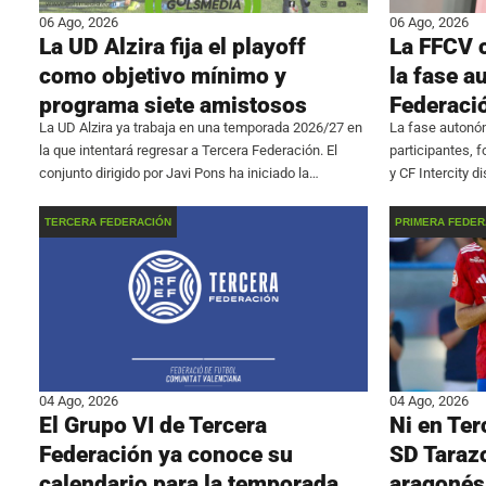
06 Ago, 2026
06 Ago, 2026
La UD Alzira fija el playoff
La FFCV 
como objetivo mínimo y
la fase a
programa siete amistosos
Federaci
La UD Alzira ya trabaja en una temporada 2026/27 en
La fase autonóm
la que intentará regresar a Tercera Federación. El
participantes, 
conjunto dirigido por Javi Pons ha iniciado la
y CF Intercity 
preparación con 18 futbolistas con ficha del primer
triangular en e
equipo y un calendario formado por
Picassent. La c
TERCERA FEDERACIÓN
PRIMERA FEDER
04 Ago, 2026
04 Ago, 2026
El Grupo VI de Tercera
Ni en Ter
Federación ya conoce su
SD Tarazo
calendario para la temporada
aragonés