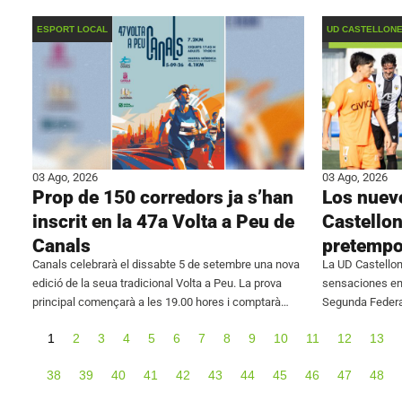
Primera Federación, han alcanzado un acuerdo
juvenil, la Divi
conjunto para
ESPORT LOCAL
UD CASTELLON
03 Ago, 2026
03 Ago, 2026
Prop de 150 corredors ja s’han
Los nuevo
inscrit en la 47a Volta a Peu de
Castello
Canals
pretempo
Canals celebrarà el dissabte 5 de setembre una nova
La UD Castello
edició de la seua tradicional Volta a Peu. La prova
sensaciones en 
principal començarà a les 19.00 hores i comptarà
Segunda Federa
amb un recorregut de 7,2 quilòmetres. Abans de
frente al Johor
1
2
3
4
5
6
7
8
9
10
11
12
13
Iñaki Rodríguez
38
39
40
41
42
43
44
45
46
47
48