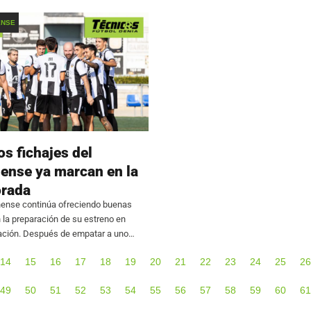
sión de Honor Juvenil, comenzará el
la próxima temporada. El futbolista, c
estilo ‘box to box’,
ENSE
s fichajes del
nense ya marcan en la
rada
nense continúa ofreciendo buenas
la preparación de su estreno en
ción. Después de empatar a uno
 en su primer amistoso, el equipo de
14
15
16
17
18
19
20
21
22
23
24
25
26
 se impuso por 2-0 al
49
50
51
52
53
54
55
56
57
58
59
60
61