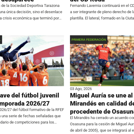
 de la Sociedad Deportiva Tarazona
Fernando Lavernia continuará en el C
 una única decisión, sino el desenlace
a ser integrante de pleno derecho de l
na crisis económica que terminó por
plantilla. El lateral, formado en la Ciut
a continuidad de la entidad. El club
Pamesa, se consolida en el primer e
rmó que renuncia a
de participar en 24
L
PRIMERA FEDERACIÓN
03 Ago, 2026
ave del fútbol juvenil
Miguel Auría se une al
temporada 2026/27
Mirandés en calidad d
26/27 del fútbol formativo de la RFEF
procedente de Osasun
n una serie de fechas señaladas que
El Mirandés ha cerrado un acuerdo con
dario de competiciones para los
Osasuna para la cesión de Miguel Aur
s. La máxima categoría en edad
de abril de 2005), que se integrará al