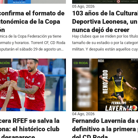
05 Ago, 2026
confirma el formato de
103 años de la Cultura
utonómica de la Copa
Deportiva Leonesa, un
ón
nunca dejó de creer
ica de la Copa Federación ya tiene
Hay clubes que se miden por los títulos
formato y horarios. Torrent CF, CD Roda
tamaño de su estadio o por la categor
disputarán el sábado 29 de agosto un
militan. Y después están aquellos cu
l estadio federativo Miguel Monleón de
reside en algo mucho más difícil de
ompetición se resolverá
ACIÓN
CD RODA
04 Ago, 2026
cera RFEF se salva la
Fernando Lavernia da e
na: el histórico club
definitivo a la primera 
 desaparece
del CD Roda