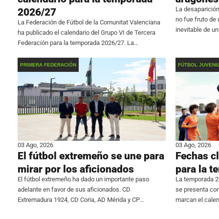
La desaparición
2026/27
no fue fruto de
La Federación de Fútbol de la Comunitat Valenciana
inevitable de u
ha publicado el calendario del Grupo VI de Tercera
hacer inviable l
Federación para la temporada 2026/27. La
aragonés confi
competición comenzará el fin de semana del 6 de
septiembre y finalizará el 9 de mayo.
PRIMERA FEDERACIÓN
FÚTBOL JUVENI
03 Ago, 2026
03 Ago, 2026
El fútbol extremeño se une para
Fechas cl
mirar por los aficionados
para la 
El fútbol extremeño ha dado un importante paso
La temporada 20
adelante en favor de sus aficionados. CD
se presenta co
Extremadura 1924, CD Coria, AD Mérida y CP
marcan el calen
Cacereño, los cuatro representantes de la región en
jóvenes talento