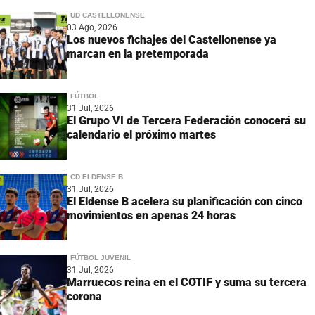
UD CASTELLONENSE
03 Ago, 2026
Los nuevos fichajes del Castellonense ya
marcan en la pretemporada
FÚTBOL
31 Jul, 2026
El Grupo VI de Tercera Federación conocerá su
calendario el próximo martes
CD ELDENSE B
31 Jul, 2026
El Eldense B acelera su planificación con cinco
movimientos en apenas 24 horas
FÚTBOL JUVENIL
31 Jul, 2026
Marruecos reina en el COTIF y suma su tercera
corona