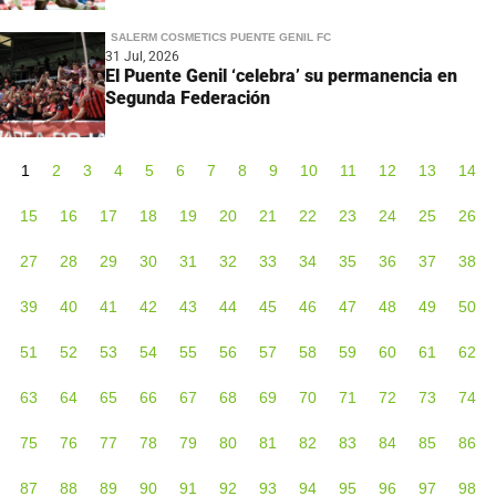
SALERM COSMETICS PUENTE GENIL FC
31 Jul, 2026
El Puente Genil ‘celebra’ su permanencia en
Segunda Federación
1
2
3
4
5
6
7
8
9
10
11
12
13
14
15
16
17
18
19
20
21
22
23
24
25
26
27
28
29
30
31
32
33
34
35
36
37
38
39
40
41
42
43
44
45
46
47
48
49
50
51
52
53
54
55
56
57
58
59
60
61
62
63
64
65
66
67
68
69
70
71
72
73
74
75
76
77
78
79
80
81
82
83
84
85
86
87
88
89
90
91
92
93
94
95
96
97
98