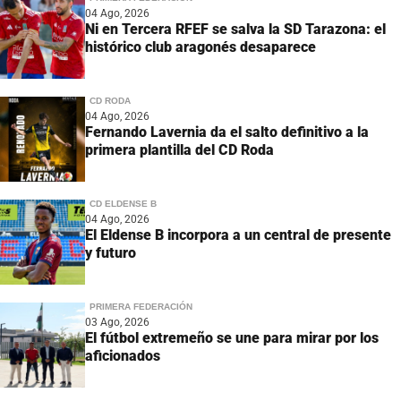
04 Ago, 2026
Ni en Tercera RFEF se salva la SD Tarazona: el
histórico club aragonés desaparece
CD RODA
04 Ago, 2026
Fernando Lavernia da el salto definitivo a la
primera plantilla del CD Roda
CD ELDENSE B
04 Ago, 2026
El Eldense B incorpora a un central de presente
y futuro
PRIMERA FEDERACIÓN
03 Ago, 2026
El fútbol extremeño se une para mirar por los
aficionados