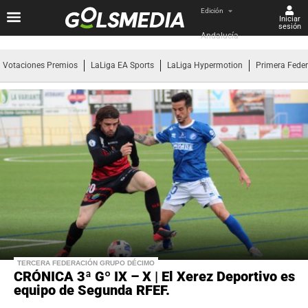
Edición
Iniciar
sesión
Andalucía
Votaciones Premios
LaLiga EA Sports
LaLiga Hypermotion
Primera Fede
TERCERA FEDERACIÓN GRUPO DÉCIMO
CRÓNICA 3ª Gº IX – X | El Xerez Deportivo es
equipo de Segunda RFEF.