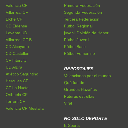
Valencia CF
Primera Federación
Villarreal CF
Segunda Federación
Elche CF
Tercera Federación
CD Eldense
Fútbol Regional
Levante UD
juvenil División de Honor
Villarreal CF B
Fútbol Juvenil
CD Alcoyano
Fútbol Base
CD Castellón
Fútbol Femenino
CF Intercity
UD Alzira
REPORTAJES
Atlético Saguntino
Valencianos por el mundo
Hércules CF
Qué fue de...
CF La Nucía
Grandes Hazañas
Orihuela CF
Futuras estrellas
Torrent CF
Viral
Valencia CF Mestalla
NO SÓLO DEPORTE
E-Sports