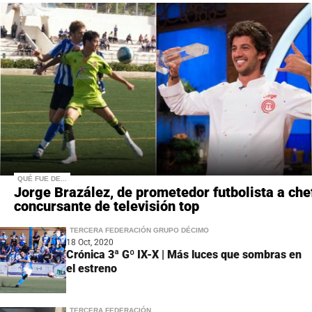
QUÉ FUE DE...
Jorge Brazález, de prometedor futbolista a che
concursante de televisión top
TERCERA FEDERACIÓN GRUPO DÉCIMO
18 Oct, 2020
Crónica 3ª Gº IX-X | Más luces que sombras en
el estreno
TERCERA FEDERACIÓN