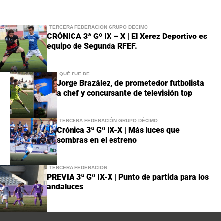
TERCERA FEDERACIÓN GRUPO DÉCIMO
CRÓNICA 3ª Gº IX – X | El Xerez Deportivo es
equipo de Segunda RFEF.
QUÉ FUE DE...
Jorge Brazález, de prometedor futbolista
a chef y concursante de televisión top
TERCERA FEDERACIÓN GRUPO DÉCIMO
Crónica 3ª Gº IX-X | Más luces que
sombras en el estreno
TERCERA FEDERACIÓN
PREVIA 3ª Gº IX-X | Punto de partida para los
andaluces