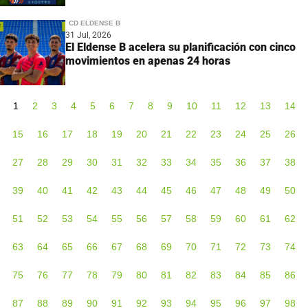
CD ELDENSE B
31 Jul, 2026
El Eldense B acelera su planificación con cinco
movimientos en apenas 24 horas
1
2
3
4
5
6
7
8
9
10
11
12
13
14
15
16
17
18
19
20
21
22
23
24
25
26
27
28
29
30
31
32
33
34
35
36
37
38
39
40
41
42
43
44
45
46
47
48
49
50
51
52
53
54
55
56
57
58
59
60
61
62
63
64
65
66
67
68
69
70
71
72
73
74
75
76
77
78
79
80
81
82
83
84
85
86
87
88
89
90
91
92
93
94
95
96
97
98