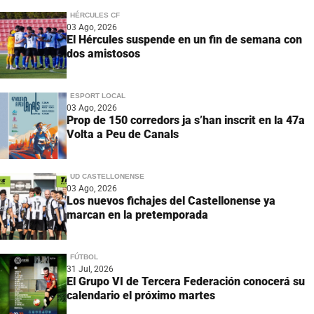
HÉRCULES CF
03 Ago, 2026
El Hércules suspende en un fin de semana con
dos amistosos
ESPORT LOCAL
03 Ago, 2026
Prop de 150 corredors ja s’han inscrit en la 47a
Volta a Peu de Canals
UD CASTELLONENSE
03 Ago, 2026
Los nuevos fichajes del Castellonense ya
marcan en la pretemporada
FÚTBOL
31 Jul, 2026
El Grupo VI de Tercera Federación conocerá su
calendario el próximo martes