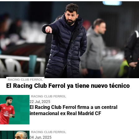
RACING CLUB FERROL
El Racing Club Ferrol ya tiene nuevo técnico
RACING CLUB FERROL
22 Jul, 2025
El Racing Club Ferrol firma a un central
internacional ex Real Madrid CF
RACING CLUB FERROL
04 Jun, 2025