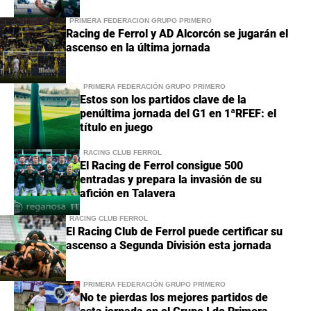
PRIMERA FEDERACIÓN GRUPO PRIMERO
Racing de Ferrol y AD Alcorcón se jugarán el
ascenso en la última jornada
PRIMERA FEDERACIÓN GRUPO PRIMERO
Estos son los partidos clave de la
penúltima jornada del G1 en 1ªRFEF: el
título en juego
RACING CLUB FERROL
El Racing de Ferrol consigue 500
entradas y prepara la invasión de su
afición en Talavera
RACING CLUB FERROL
El Racing Club de Ferrol puede certificar su
ascenso a Segunda División esta jornada
PRIMERA FEDERACIÓN GRUPO PRIMERO
No te pierdas los mejores partidos de