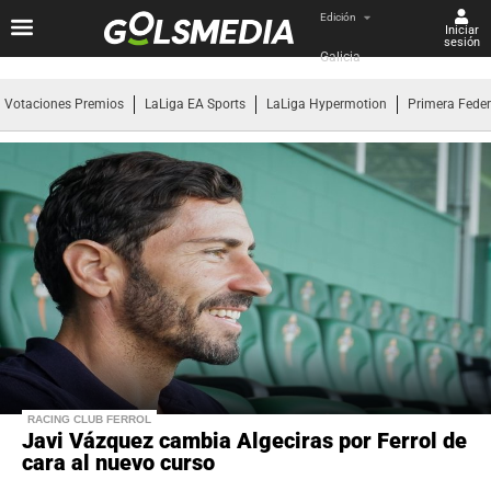
Edición
Iniciar
sesión
Galicia
Votaciones Premios
LaLiga EA Sports
LaLiga Hypermotion
Primera Fede
RACING CLUB FERROL
Javi Vázquez cambia Algeciras por Ferrol de
cara al nuevo curso