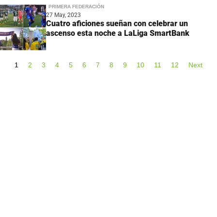
PRIMERA FEDERACIÓN
27 May, 2023
Cuatro aficiones sueñan con celebrar un
ascenso esta noche a LaLiga SmartBank
1
2
3
4
5
6
7
8
9
10
11
12
Next