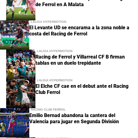
de Ferrol en A Malata
LALIGA HYPERMOTION
El Levante UD se encarama a la zona noble a
costa del Racing de Ferrol
LALIGA HYPERMOTION
Racing de Ferrol y Villarreal CF B firman
tablas en un duelo trepidante
LALIGA HYPERMOTION
El Elche CF cae en el debut ante el Racing
Club Ferrol
RACING CLUB FERROL
Emilio Bernad abandona la cantera del
Valencia para jugar en Segunda División