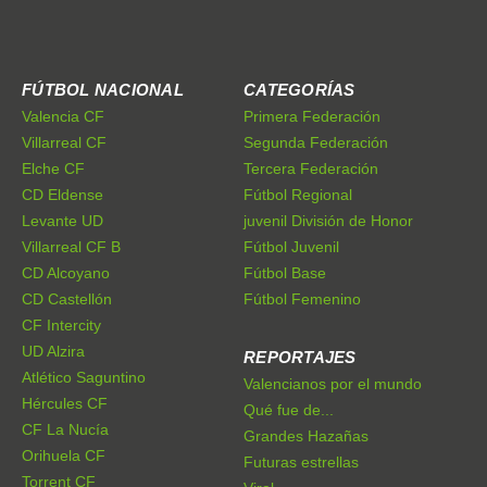
FÚTBOL NACIONAL
CATEGORÍAS
Valencia CF
Primera Federación
Villarreal CF
Segunda Federación
Elche CF
Tercera Federación
CD Eldense
Fútbol Regional
Levante UD
juvenil División de Honor
Villarreal CF B
Fútbol Juvenil
CD Alcoyano
Fútbol Base
CD Castellón
Fútbol Femenino
CF Intercity
UD Alzira
REPORTAJES
Atlético Saguntino
Valencianos por el mundo
Hércules CF
Qué fue de...
CF La Nucía
Grandes Hazañas
Orihuela CF
Futuras estrellas
Torrent CF