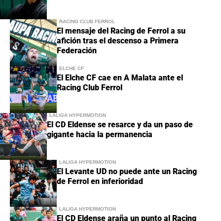
RACING CLUB FERROL
El mensaje del Racing de Ferrol a su
afición tras el descenso a Primera
Federación
ELCHE CF
El Elche CF cae en A Malata ante el
Racing Club Ferrol
LALIGA HYPERMOTION
El CD Eldense se resarce y da un paso de
gigante hacia la permanencia
LALIGA HYPERMOTION
El Levante UD no puede ante un Racing
de Ferrol en inferioridad
LALIGA HYPERMOTION
El CD Eldense araña un punto al Racing