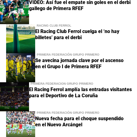
VÍDEO: Así fue el empate sin goles en el derbi
gallego de Primera RFEF
RACING CLUB FERROL
El Racing Club Ferrol cuelga el ‘no hay
billetes’ para el derbi
PRIMERA FEDERACIÓN GRUPO PRIMERO
Se avecina jornada clave por el ascenso
en el Grupo I de Primera RFEF
PRIMERA FEDERACIÓN GRUPO PRIMERO
El Racing Ferrol amplía las entradas visitantes
para el Deportivo de La Coruña
PRIMERA FEDERACIÓN GRUPO PRIMERO
Nueva fecha para el choque suspendido
en el Nuevo Arcángel