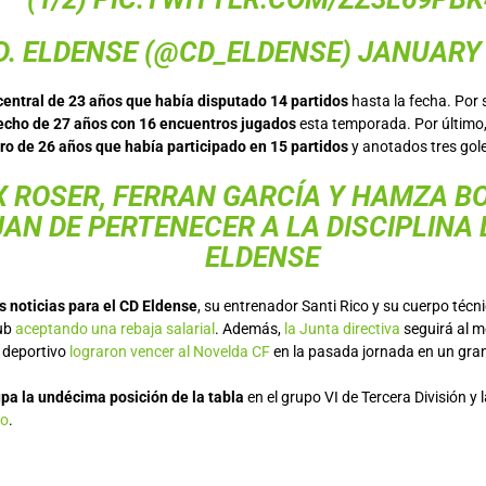
 D. ELDENSE (@CD_ELDENSE)
JANUARY 
central de 23 años que había disputado 14 partidos
hasta la fecha. Por 
recho de 27 años con 16 encuentros jugados
esta temporada. Por último
ro de 26 años que había participado en 15 partidos
y anotados tres gol
X ROSER, FERRAN GARCÍA Y HAMZA B
AN DE PERTENECER A LA DISCIPLINA 
ELDENSE
 noticias para el CD Eldense
, su entrenador Santi Rico y su cuerpo téc
lub
aceptando una rebaja salarial
. Además,
la Junta directiva
seguirá al m
 deportivo
lograron vencer al Novelda CF
en la pasada jornada en un gran
pa la undécima posición de la tabla
en el grupo VI de Tercera División y
ro
.