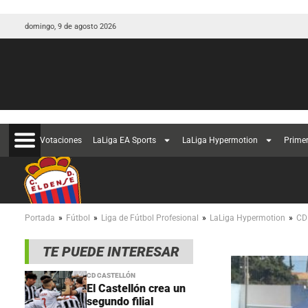
domingo, 9 de agosto 2026
Votaciones
LaLiga EA Sports
LaLiga Hypermotion
Prime
»
»
»
»
Portada
Fútbol
Liga de Fútbol Profesional
LaLiga Hypermotion
CD
TE PUEDE INTERESAR
CD CASTELLÓN
El Castellón crea un
segundo filial