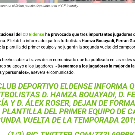
ense en el último partido disputado ante el CF Intercity.
itucional del
CD Eldense
ha provocado que tres importantes jugadores 
ana
. El club ha informado que los futbolistas
Hamza Bouayadi, Ferran Gar
 la plantilla del primer equipo y no jugarán la segunda vuelta del campeo
a hecho saber a través de un comunicado que ha publicado en las redes so
do su apoyo a los jugadores.
«Deseamos a los jugadores la mejor de la
s y personales»
, asevera el comunicado.
CLUB DEPORTIVO ELDENSE INFORMA Q
TBOLISTAS D. HAMZA BOUAYADI, D. F
ÍA Y D. ÁLEX ROSER, DEJAN DE FORM
A PLANTILLA DEL PRIMER EQUIPO DE C
UNDA VUELTA DE LA TEMPORADA 2019
(1/2)
PIC.TWITTER.COM/ZZ3L69PBK