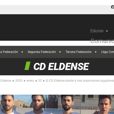
Edición
Comunid
ra Federación
Segunda Federación
Tercera Federación
Lliga Co
CD ELDENSE
»
»
»
»
 Eldense
2020
enero
22
El CD Eldense pierde a tres importantes jugadore