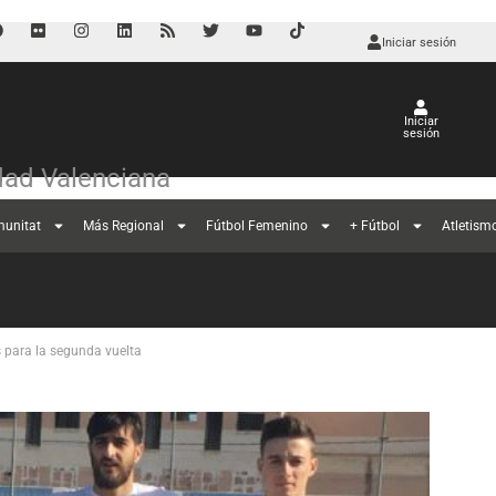
Iniciar sesión
Iniciar
sesión
ad Valenciana
munitat
Más Regional
Fútbol Femenino
+ Fútbol
Atletism
s para la segunda vuelta