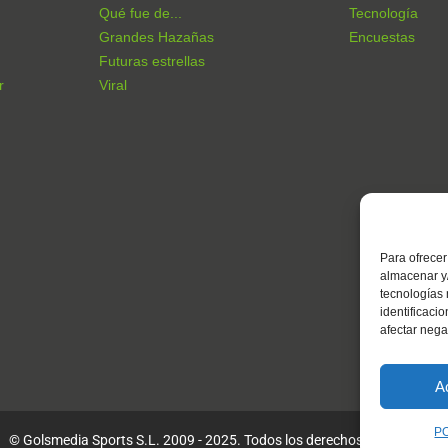
Qué fue de...
Tecnología
Grandes Hazañas
Encuestas
Futuras estrellas
r
Viral
Para ofrecer
almacenar y/
tecnologías
identificaci
afectar nega
A
P
© Golsmedia Sports S.L. 2009 - 2025. Todos los derechos reservados.