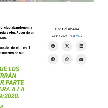
del club abandonen la
Por Golsmedia
cía y Álex Roser
dejan
22 Ene, 2020 -
10:05
0
nato.
ciales del club en el
s suertes en sus
UE LOS
ERRÁN
AR PARTE
ARA A LA
/2020.
4