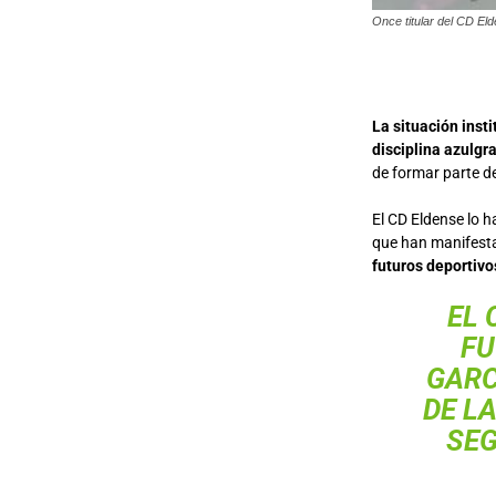
Once titular del CD Eld
La situación inst
disciplina azulgr
de formar parte de
El CD Eldense lo h
que han manifesta
futuros deportivo
EL 
FU
GARC
DE L
SEG