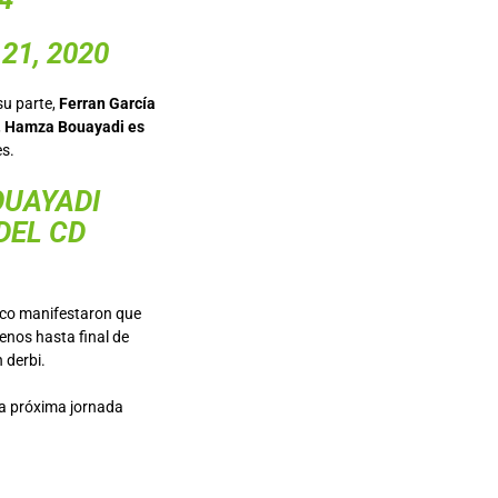
21, 2020
su parte,
Ferran García
,
Hamza Bouayadi es
es.
OUAYADI
DEL CD
nico manifestaron que
enos hasta final de
 derbi.
 la próxima jornada