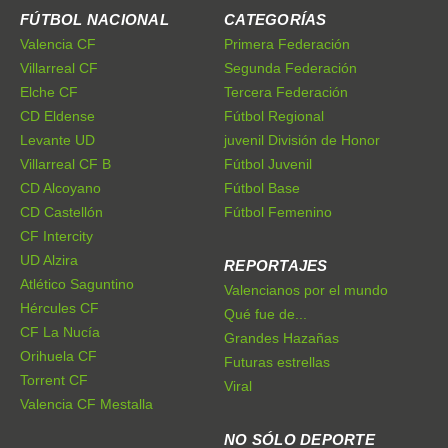
FÚTBOL NACIONAL
CATEGORÍAS
Valencia CF
Primera Federación
Villarreal CF
Segunda Federación
Elche CF
Tercera Federación
CD Eldense
Fútbol Regional
Levante UD
juvenil División de Honor
Villarreal CF B
Fútbol Juvenil
CD Alcoyano
Fútbol Base
CD Castellón
Fútbol Femenino
CF Intercity
UD Alzira
REPORTAJES
Atlético Saguntino
Valencianos por el mundo
Hércules CF
Qué fue de...
CF La Nucía
Grandes Hazañas
Orihuela CF
Futuras estrellas
Torrent CF
Viral
Valencia CF Mestalla
NO SÓLO DEPORTE