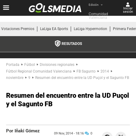
Edición
Iniciar
sesión
Comunidad 
Valenciana
Votaciones Premios
LaLiga EA Sports
LaLiga Hypermotion
Primera Fede
RESUTADOS
»
»
»
Portada
Fútbol
Divisiones regionales
»
»
»
Fútbol Regional Comunidad Valenciana
FB Sagunto
2014
»
»
noviembre
9
Resumen del encuentro entre la UD Puçol y el Sagunto FB
Resumen del encuentro entre la UD Puçol
y el Sagunto FB
Por Iñaki Gómez
09 Nov, 2014 -
18:16
0