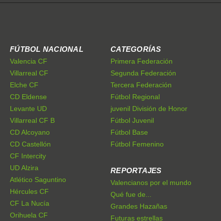
FÚTBOL NACIONAL
CATEGORÍAS
Valencia CF
Primera Federación
Villarreal CF
Segunda Federación
Elche CF
Tercera Federación
CD Eldense
Fútbol Regional
Levante UD
juvenil División de Honor
Villarreal CF B
Fútbol Juvenil
CD Alcoyano
Fútbol Base
CD Castellón
Fútbol Femenino
CF Intercity
UD Alzira
REPORTAJES
Atlético Saguntino
Valencianos por el mundo
Hércules CF
Qué fue de...
CF La Nucía
Grandes Hazañas
Orihuela CF
Futuras estrellas