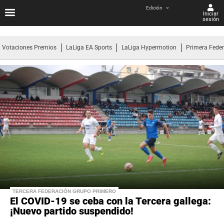
Edición
Iniciar
sesión
Votaciones Premios
LaLiga EA Sports
LaLiga Hypermotion
Primera Fede
TERCERA FEDERACIÓN GRUPO PRIMERO
El COVID-19 se ceba con la Tercera gallega:
¡Nuevo partido suspendido!