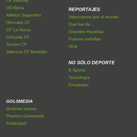
CF Intercity
UD Alzira
REPORTAJES
Atlético Saguntino
Valencianos por el mundo
Hércules CF
Qué fue de...
CF La Nucía
Grandes Hazañas
Orihuela CF
Futuras estrellas
Torrent CF
Viral
Valencia CF Mestalla
NO SÓLO DEPORTE
E-Sports
Tecnología
Encuestas
GOLSMEDIA
Quiénes somos
Premios Golsmedia
Publicidad