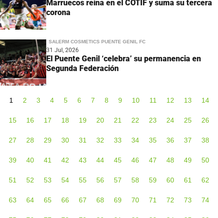
Marruecos reina en el COTIF y suma su tercera
corona
SALERM COSMETICS PUENTE GENIL FC
31 Jul, 2026
El Puente Genil ‘celebra’ su permanencia en
Segunda Federación
1
2
3
4
5
6
7
8
9
10
11
12
13
14
15
16
17
18
19
20
21
22
23
24
25
26
27
28
29
30
31
32
33
34
35
36
37
38
39
40
41
42
43
44
45
46
47
48
49
50
51
52
53
54
55
56
57
58
59
60
61
62
63
64
65
66
67
68
69
70
71
72
73
74