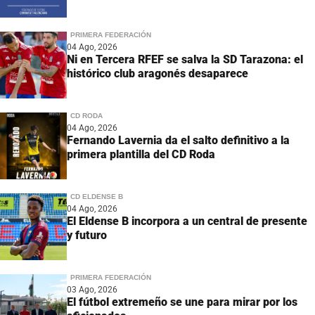
PRIMERA FEDERACIÓN
04 Ago, 2026
Ni en Tercera RFEF se salva la SD Tarazona: el
histórico club aragonés desaparece
CD RODA
04 Ago, 2026
Fernando Lavernia da el salto definitivo a la
primera plantilla del CD Roda
CD ELDENSE B
04 Ago, 2026
El Eldense B incorpora a un central de presente
y futuro
PRIMERA FEDERACIÓN
03 Ago, 2026
El fútbol extremeño se une para mirar por los