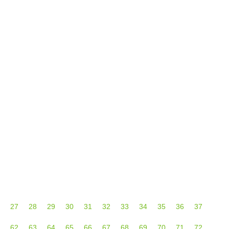
. Abans de
frente al Johor en su primer amistoso, el equipo de
Iñaki Rodríguez se impuso por 2-0 al
27
28
29
30
31
32
33
34
35
36
37
62
63
64
65
66
67
68
69
70
71
72