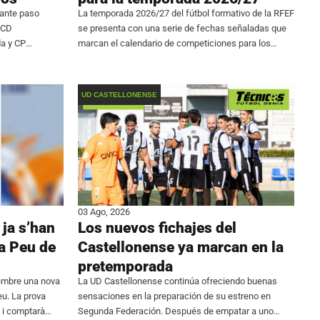
tante paso
La temporada 2026/27 del fútbol formativo de la RFEF
 CD
se presenta con una serie de fechas señaladas que
da y CP
marcan el calendario de competiciones para los
e la región en
jóvenes talentos. La máxima categoría en edad
n acuerdo
juvenil, la División de Honor Juvenil, comenzará el
UD CASTELLONENSE
03 Ago, 2026
ja s’han
Los nuevos fichajes del
 a Peu de
Castellonense ya marcan en la
pretemporada
tembre una nova
La UD Castellonense continúa ofreciendo buenas
eu. La prova
sensaciones en la preparación de su estreno en
 i comptarà
Segunda Federación. Después de empatar a uno