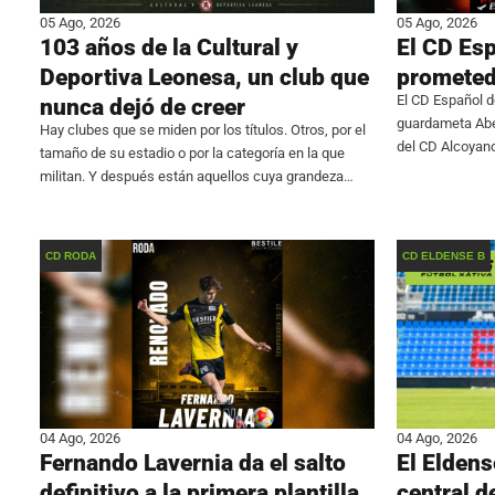
05 Ago, 2026
05 Ago, 2026
103 años de la Cultural y
El CD Esp
Deportiva Leonesa, un club que
prometed
El CD Español d
nunca dejó de creer
guardameta Abel
Hay clubes que se miden por los títulos. Otros, por el
del CD Alcoyano
tamaño de su estadio o por la categoría en la que
de la plantilla 
militan. Y después están aquellos cuya grandeza
reside en algo mucho más difícil de
CD RODA
CD ELDENSE B
04 Ago, 2026
04 Ago, 2026
Fernando Lavernia da el salto
El Eldens
definitivo a la primera plantilla
central d