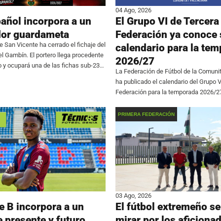
04 Ago, 2026
añol incorpora a un
El Grupo VI de Tercera
or guardameta
Federación ya conoce 
e San Vicente ha cerrado el fichaje del
calendario para la te
 Gambín. El portero llega procedente
2026/27
 y ocupará una de las fichas sub-23
La Federación de Fútbol de la Comuni
que dirigirá Jaime Pérez en el Grupo
ha publicado el calendario del Grupo 
Federación para la temporada 2026/2
competición comenzará el fin de sema
septiembre y finalizará el 9 de mayo.
PRIMERA FEDERACIÓN
03 Ago, 2026
e B incorpora a un
El fútbol extremeño se
e presente y futuro
mirar por los aficiona