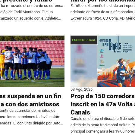
 ha reforzado el centro de su defensa
El fútbol extremeño ha dado un impor
ación de Fadil Montapon. El club
adelante en favor de sus aficionados.
canzado un acuerdo con el Athletic
Extremadura 1924, CD Coria, AD Méri
para el traspaso del central, que se
Cacereño, los cuatro representantes d
Primera Federación, han alcanzado u
conjunto para
ESPORT LOCAL
03 Ago, 2026
es suspende en un fin
Prop de 150 corredors 
a con dos amistosos
inscrit en la 47a Volta
 continúa acumulando minutos de
Canals
pero las sensaciones todavía están
Canals celebrarà el dissabte 5 de se
eradas. El conjunto dirigido por Beto
edició de la seua tradicional Volta a P
n fin de semana para olvidar al no
principal començarà a les 19.00 hores