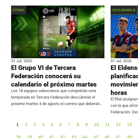
ser capaz de i
la próxima temporada. El futbolista, conocido por su
estilo ‘box to box’,
FÚTBOL
CD ELDENSE B
31 Jul, 2026
31 Jul, 2026
El Grupo VI de Tercera
El Eldens
Federación conocerá su
planifica
calendario el próximo martes
movimien
Los 18 equipos valencianos que competirán esta
horas
temporada en Tercera Federación descubrirán el
El filial azulgra
próximo martes 4 de agosto el camino que deberán
con la que afro
recorrer durante el curso 2026/27. El sorteo
Federación. De
determinará la composición de las 34 jornadas y los
escasas noveda
primeros enfrentamientos
1
2
3
4
5
6
7
8
9
10
11
12
13
incorporaciones
30
38
39
40
41
42
43
44
45
46
47
48