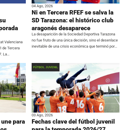
04 Ago, 2026
Ni en Tercera RFEF se salva la
su
SD Tarazona: el histórico club
mporada
aragonés desaparece
La desaparición de la Sociedad Deportiva Tarazona
no fue fruto de una única decisión, sino el desenlace
tat Valenciana
inevitable de una crisis económica que terminó por
VI de Tercera
hacer inviable la continuidad de la entidad. El club
7. La
aragonés confirmó que renuncia a
na del 6 de
FÚTBOL JUVENIL
03 Ago, 2026
 une para
Fechas clave del fútbol juvenil
dos
para la temporada 2026/27