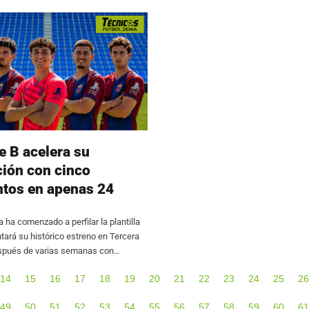
mponerse en ninguno de sus
amb un recorregut de 7,2 quilòmetres
e B acelera su
ción con cinco
tos en apenas 24
na ha comenzado a perfilar la plantilla
ntará su histórico estreno en Tercera
spués de varias semanas con
des, el CD Eldense ha anunciado dos
14
15
16
17
18
19
20
21
22
23
24
25
26
 y tres renovaciones entre el jueves
49
50
51
52
53
54
55
56
57
58
59
60
61