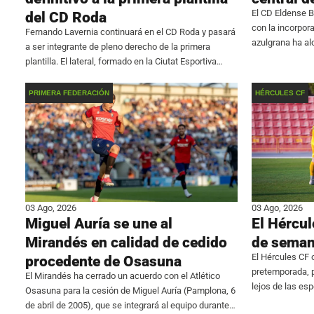
El CD Eldense B
del CD Roda
con la incorpor
Fernando Lavernia continuará en el CD Roda y pasará
azulgrana ha al
a ser integrante de pleno derecho de la primera
Club Torrellano 
plantilla. El lateral, formado en la Ciutat Esportiva
suma a
Pamesa, se consolida en el primer equipo después
de participar en 24
PRIMERA FEDERACIÓN
HÉRCULES CF
03 Ago, 2026
03 Ago, 2026
Miguel Auría se une al
El Hércul
Mirandés en calidad de cedido
de seman
El Hércules CF
procedente de Osasuna
pretemporada, 
El Mirandés ha cerrado un acuerdo con el Atlético
lejos de las esp
Osasuna para la cesión de Miguel Auría (Pamplona, 6
Company firmó u
de abril de 2005), que se integrará al equipo durante