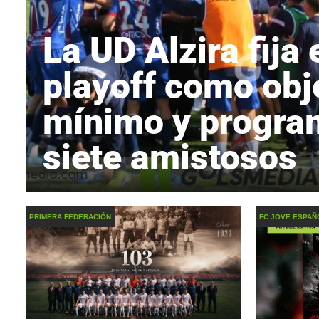
La UD Alzira fija 
playoff como obj
mínimo y progra
siete amistosos
PRIMERA FEDERACIÓN
FC JOVE ESPAÑ