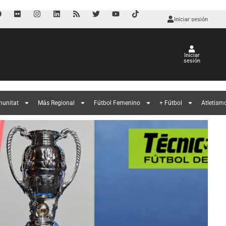
Iniciar sesión
Iniciar
sesión
l
munitat
Más Regional
Fútbol Femenino
+ Fútbol
Atletism