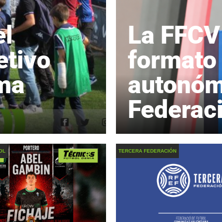
el
La FFCV
etivo
formato 
ma
autonóm
Federac
OL
TERCERA FEDERACIÓN