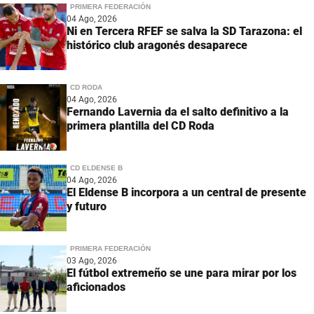
PRIMERA FEDERACIÓN
04 Ago, 2026
Ni en Tercera RFEF se salva la SD Tarazona: el
histórico club aragonés desaparece
CD RODA
04 Ago, 2026
Fernando Lavernia da el salto definitivo a la
primera plantilla del CD Roda
CD ELDENSE B
04 Ago, 2026
El Eldense B incorpora a un central de presente
y futuro
PRIMERA FEDERACIÓN
03 Ago, 2026
El fútbol extremeño se une para mirar por los
aficionados