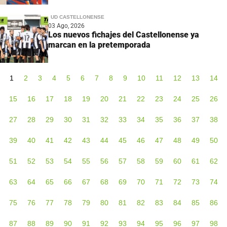
UD CASTELLONENSE
03 Ago, 2026
Los nuevos fichajes del Castellonense ya
marcan en la pretemporada
1
2
3
4
5
6
7
8
9
10
11
12
13
14
15
16
17
18
19
20
21
22
23
24
25
26
27
28
29
30
31
32
33
34
35
36
37
38
39
40
41
42
43
44
45
46
47
48
49
50
51
52
53
54
55
56
57
58
59
60
61
62
63
64
65
66
67
68
69
70
71
72
73
74
75
76
77
78
79
80
81
82
83
84
85
86
87
88
89
90
91
92
93
94
95
96
97
98