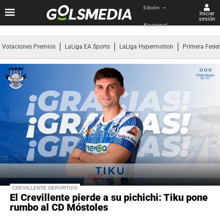
Edición
Iniciar
sesión
Nacional
Votaciones Premios
LaLiga EA Sports
LaLiga Hypermotion
Primera Fede
CREVILLENTE DEPORTIVO
El Crevillente pierde a su pichichi: Tiku pone
rumbo al CD Móstoles