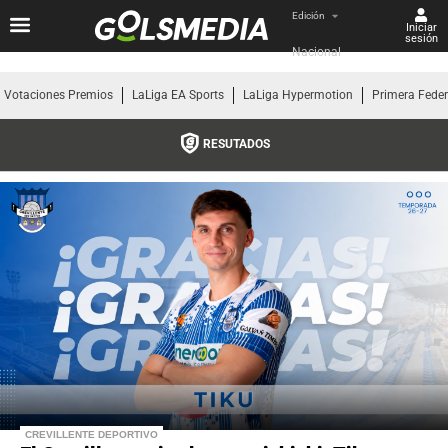
Edición
Iniciar
sesión
Nacional
Votaciones Premios
LaLiga EA Sports
LaLiga Hypermotion
Primera Fede
RESUTADOS
CREVILLENTE DEPORTIVO