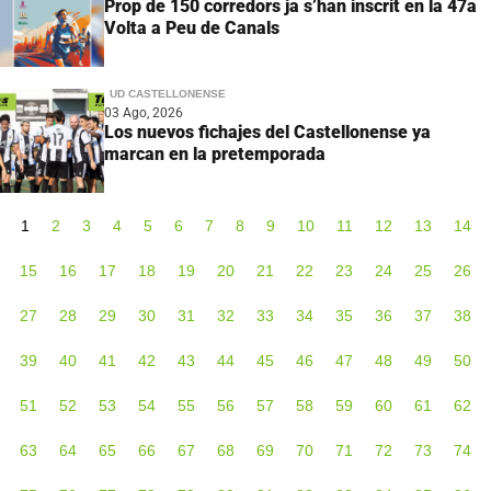
Prop de 150 corredors ja s’han inscrit en la 47a
Volta a Peu de Canals
UD CASTELLONENSE
03 Ago, 2026
Los nuevos fichajes del Castellonense ya
marcan en la pretemporada
1
2
3
4
5
6
7
8
9
10
11
12
13
14
15
16
17
18
19
20
21
22
23
24
25
26
27
28
29
30
31
32
33
34
35
36
37
38
39
40
41
42
43
44
45
46
47
48
49
50
51
52
53
54
55
56
57
58
59
60
61
62
63
64
65
66
67
68
69
70
71
72
73
74