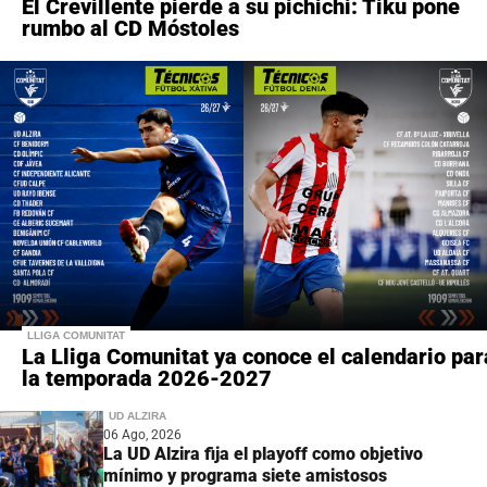
El Crevillente pierde a su pichichi: Tiku pone
rumbo al CD Móstoles
LLIGA COMUNITAT
La Lliga Comunitat ya conoce el calendario par
la temporada 2026-2027
UD ALZIRA
06 Ago, 2026
La UD Alzira fija el playoff como objetivo
mínimo y programa siete amistosos