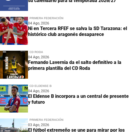
su calendario para la temporada 2026/27
PRIMERA FEDERACIÓN
04 Ago, 2026
Ni en Tercera RFEF se salva la SD Tarazona: el
histórico club aragonés desaparece
CD RODA
04 Ago, 2026
Fernando Lavernia da el salto definitivo a la
primera plantilla del CD Roda
CD ELDENSE B
04 Ago, 2026
El Eldense B incorpora a un central de presente
y futuro
PRIMERA FEDERACIÓN
03 Ago, 2026
El fútbol extremeño se une para mirar por los