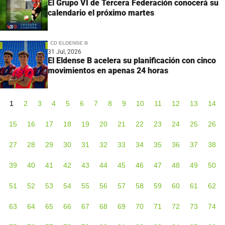
El Grupo VI de Tercera Federación conocerá su
calendario el próximo martes
CD ELDENSE B
31 Jul, 2026
El Eldense B acelera su planificación con cinco
movimientos en apenas 24 horas
1
2
3
4
5
6
7
8
9
10
11
12
13
14
15
16
17
18
19
20
21
22
23
24
25
26
27
28
29
30
31
32
33
34
35
36
37
38
39
40
41
42
43
44
45
46
47
48
49
50
51
52
53
54
55
56
57
58
59
60
61
62
63
64
65
66
67
68
69
70
71
72
73
74