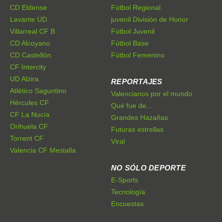
CD Eldense
Fútbol Regional
Levante UD
juvenil División de Honor
Villarreal CF B
Fútbol Juvenil
CD Alcoyano
Fútbol Base
CD Castellón
Fútbol Femenino
CF Intercity
UD Alzira
REPORTAJES
Atlético Saguntino
Valencianos por el mundo
Hércules CF
Qué fue de...
CF La Nucía
Grandes Hazañas
Orihuela CF
Futuras estrellas
Torrent CF
Viral
Valencia CF Mestalla
NO SÓLO DEPORTE
E-Sports
Tecnología
Encuestas