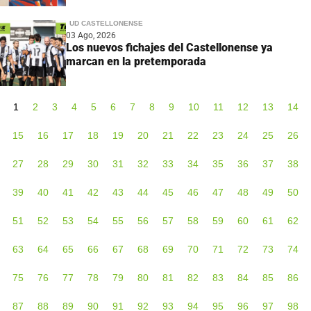
UD CASTELLONENSE
03 Ago, 2026
Los nuevos fichajes del Castellonense ya
marcan en la pretemporada
1
2
3
4
5
6
7
8
9
10
11
12
13
14
15
16
17
18
19
20
21
22
23
24
25
26
27
28
29
30
31
32
33
34
35
36
37
38
39
40
41
42
43
44
45
46
47
48
49
50
51
52
53
54
55
56
57
58
59
60
61
62
63
64
65
66
67
68
69
70
71
72
73
74
75
76
77
78
79
80
81
82
83
84
85
86
87
88
89
90
91
92
93
94
95
96
97
98