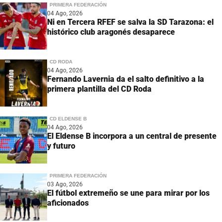
PRIMERA FEDERACIÓN
04 Ago, 2026
Ni en Tercera RFEF se salva la SD Tarazona: el
histórico club aragonés desaparece
CD RODA
04 Ago, 2026
Fernando Lavernia da el salto definitivo a la
primera plantilla del CD Roda
CD ELDENSE B
04 Ago, 2026
El Eldense B incorpora a un central de presente
y futuro
PRIMERA FEDERACIÓN
03 Ago, 2026
El fútbol extremeño se une para mirar por los
aficionados