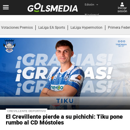
Edición
Iniciar
sesión
Nacional
Votaciones Premios
LaLiga EA Sports
LaLiga Hypermotion
Primera Fede
CREVILLENTE DEPORTIVO
El Crevillente pierde a su pichichi: Tiku pone
rumbo al CD Móstoles