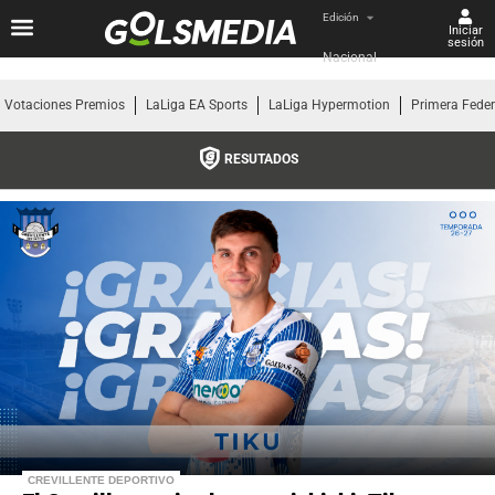
Edición
Iniciar
sesión
Nacional
Votaciones Premios
LaLiga EA Sports
LaLiga Hypermotion
Primera Fede
RESUTADOS
CREVILLENTE DEPORTIVO