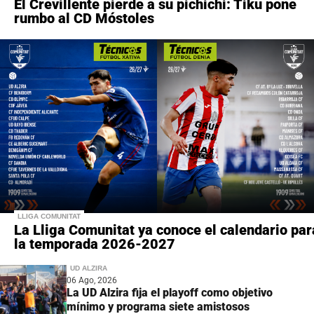
El Crevillente pierde a su pichichi: Tiku pone
rumbo al CD Móstoles
LLIGA COMUNITAT
La Lliga Comunitat ya conoce el calendario par
la temporada 2026-2027
UD ALZIRA
06 Ago, 2026
La UD Alzira fija el playoff como objetivo
mínimo y programa siete amistosos