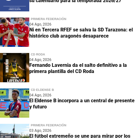
su calendario para la temporada 2026/27
PRIMERA FEDERACIÓN
04 Ago, 2026
Ni en Tercera RFEF se salva la SD Tarazona: el
histórico club aragonés desaparece
CD RODA
04 Ago, 2026
Fernando Lavernia da el salto definitivo a la
primera plantilla del CD Roda
CD ELDENSE B
04 Ago, 2026
El Eldense B incorpora a un central de presente
y futuro
PRIMERA FEDERACIÓN
03 Ago, 2026
El fútbol extremeño se une para mirar por los