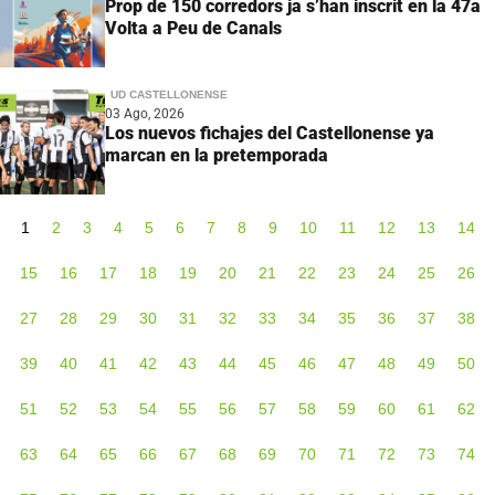
Prop de 150 corredors ja s’han inscrit en la 47a
Volta a Peu de Canals
UD CASTELLONENSE
03 Ago, 2026
Los nuevos fichajes del Castellonense ya
marcan en la pretemporada
1
2
3
4
5
6
7
8
9
10
11
12
13
14
15
16
17
18
19
20
21
22
23
24
25
26
27
28
29
30
31
32
33
34
35
36
37
38
39
40
41
42
43
44
45
46
47
48
49
50
51
52
53
54
55
56
57
58
59
60
61
62
63
64
65
66
67
68
69
70
71
72
73
74