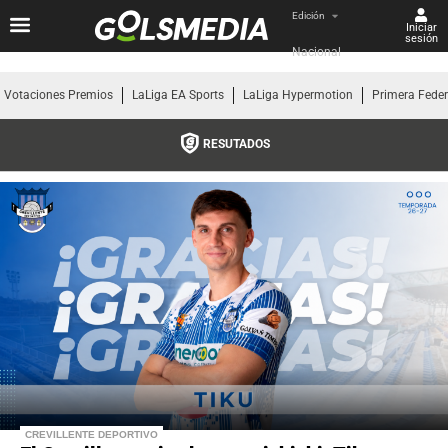
Edición
Iniciar
sesión
Nacional
Votaciones Premios
LaLiga EA Sports
LaLiga Hypermotion
Primera Fede
RESUTADOS
CREVILLENTE DEPORTIVO