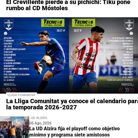
El Crevillente pierde a su pichichi: Tiku pone
rumbo al CD Móstoles
LLIGA COMUNITAT
La Lliga Comunitat ya conoce el calendario par
la temporada 2026-2027
UD ALZIRA
06 Ago, 2026
La UD Alzira fija el playoff como objetivo
mínimo y programa siete amistosos