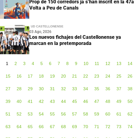
Prop de 150 corredors ja s’han inscrit en la 47a
Volta a Peu de Canals
UD CASTELLONENSE
03 Ago, 2026
Los nuevos fichajes del Castellonense ya
marcan en la pretemporada
1
2
3
4
5
6
7
8
9
10
11
12
13
14
15
16
17
18
19
20
21
22
23
24
25
26
27
28
29
30
31
32
33
34
35
36
37
38
39
40
41
42
43
44
45
46
47
48
49
50
51
52
53
54
55
56
57
58
59
60
61
62
63
64
65
66
67
68
69
70
71
72
73
74