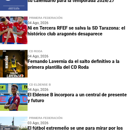
su calendario para la temporada 2026/27
PRIMERA FEDERACIÓN
04 Ago, 2026
Ni en Tercera RFEF se salva la SD Tarazona: el
histórico club aragonés desaparece
CD RODA
04 Ago, 2026
Fernando Lavernia da el salto definitivo a la
primera plantilla del CD Roda
CD ELDENSE B
04 Ago, 2026
El Eldense B incorpora a un central de presente
y futuro
PRIMERA FEDERACIÓN
03 Ago, 2026
El fútbol extremeño se une para mirar por los