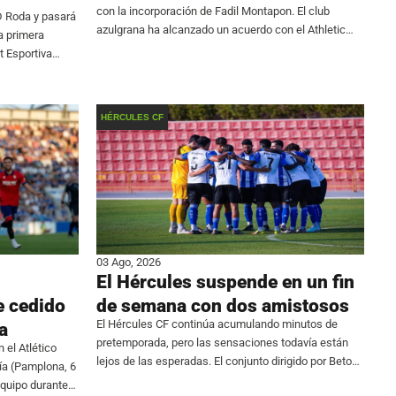
con la incorporación de Fadil Montapon. El club
D Roda y pasará
azulgrana ha alcanzado un acuerdo con el Athletic
a primera
Club Torrellano para el traspaso del central, que se
at Esportiva
suma a
quipo después
HÉRCULES CF
03 Ago, 2026
El Hércules suspende en un fin
e cedido
de semana con dos amistosos
El Hércules CF continúa acumulando minutos de
a
pretemporada, pero las sensaciones todavía están
 el Atlético
lejos de las esperadas. El conjunto dirigido por Beto
ía (Pamplona, 6
Company firmó un fin de semana para olvidar al no
 equipo durante