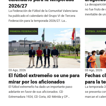
La desaparición
2026/27
no fue fruto de
La Federación de Fútbol de la Comunitat Valenciana
inevitable de u
ha publicado el calendario del Grupo VI de Tercera
hacer inviable l
Federación para la temporada 2026/27. La
aragonés confi
competición comenzará el fin de semana del 6 de
septiembre y finalizará el 9 de mayo.
PRIMERA FEDERACIÓN
FÚTBOL JUVENI
03 Ago, 2026
03 Ago, 2026
El fútbol extremeño se une para
Fechas cl
mirar por los aficionados
para la 
El fútbol extremeño ha dado un importante paso
La temporada 20
adelante en favor de sus aficionados. CD
se presenta co
Extremadura 1924, CD Coria, AD Mérida y CP
marcan el calen
Cacereño, los cuatro representantes de la región en
jóvenes talento