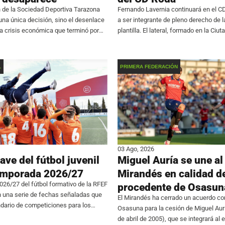
 de la Sociedad Deportiva Tarazona
Fernando Lavernia continuará en el C
 una única decisión, sino el desenlace
a ser integrante de pleno derecho de l
na crisis económica que terminó por
plantilla. El lateral, formado en la Ciut
a continuidad de la entidad. El club
Pamesa, se consolida en el primer e
rmó que renuncia a
de participar en 24
L
PRIMERA FEDERACIÓN
03 Ago, 2026
ave del fútbol juvenil
Miguel Auría se une al
temporada 2026/27
Mirandés en calidad d
26/27 del fútbol formativo de la RFEF
procedente de Osasun
n una serie de fechas señaladas que
El Mirandés ha cerrado un acuerdo con
dario de competiciones para los
Osasuna para la cesión de Miguel Aur
s. La máxima categoría en edad
de abril de 2005), que se integrará al