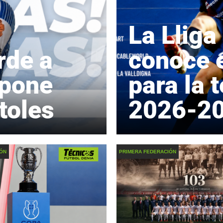
La Lliga
rde a
conoce e
 pone
para la
toles
2026-2
IÓN
PRIMERA FEDERACIÓN