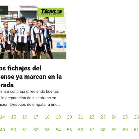
sión de Honor Juvenil, comenzará el
la próxima temporada. El futbolista, c
estilo ‘box to box’,
ENSE
s fichajes del
nense ya marcan en la
rada
nense continúa ofreciendo buenas
la preparación de su estreno en
ción. Después de empatar a uno
 en su primer amistoso, el equipo de
14
15
16
17
18
19
20
21
22
23
24
25
26
 se impuso por 2-0 al
49
50
51
52
53
54
55
56
57
58
59
60
61