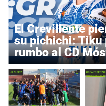
El Crevillente pie
su pichichi: Tiku
rumbo al CD Mós
UD ALZIRA
COPA FEDERAC