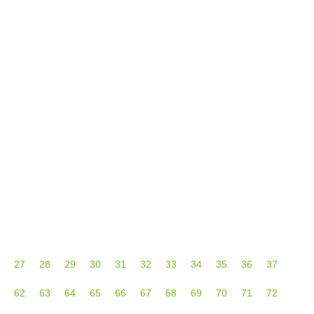
ser capaz de imponerse en ninguno de sus
onocido por su
27
28
29
30
31
32
33
34
35
36
37
62
63
64
65
66
67
68
69
70
71
72