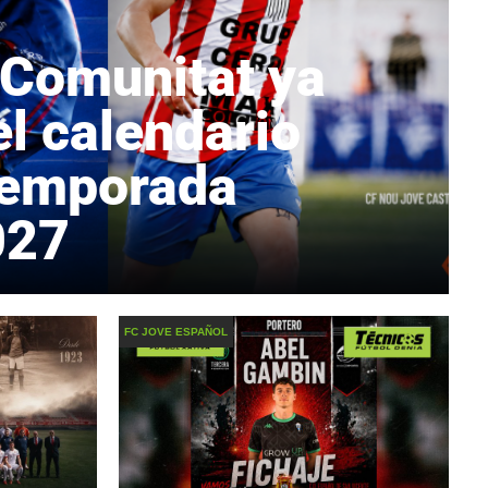
 Comunitat ya
l calendario
 temporada
027
FC JOVE ESPAÑOL