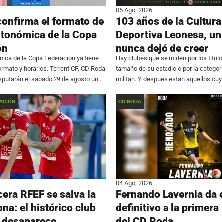
05 Ago, 2026
confirma el formato de
103 años de la Cultura
utonómica de la Copa
Deportiva Leonesa, un
ón
nunca dejó de creer
ica de la Copa Federación ya tiene
Hay clubes que se miden por los títulos
formato y horarios. Torrent CF, CD Roda
tamaño de su estadio o por la categor
disputarán el sábado 29 de agosto un
militan. Y después están aquellos cu
l estadio federativo Miguel Monleón de
reside en algo mucho más difícil de
ompetición se resolverá
ACIÓN
CD RODA
04 Ago, 2026
cera RFEF se salva la
Fernando Lavernia da e
na: el histórico club
definitivo a la primera 
 desaparece
del CD Roda