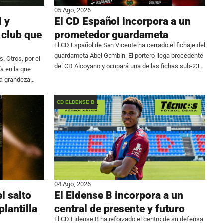
05 Ago, 2026
l y
El CD Español incorpora a un
 club que
prometedor guardameta
El CD Español de San Vicente ha cerrado el fichaje del
guardameta Abel Gambín. El portero llega procedente
. Otros, por el
del CD Alcoyano y ocupará una de las fichas sub-23
ía en la que
de la plantilla que dirigirá Jaime Pérez en el Grupo
ya grandeza
CD ELDENSE B
04 Ago, 2026
l salto
El Eldense B incorpora a un
plantilla
central de presente y futuro
El CD Eldense B ha reforzado el centro de su defensa