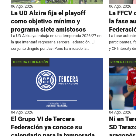
06 Ago, 2026
06 Ago, 2026
La UD Alzira fija el playoff
La FFCV 
como objetivo mínimo y
la fase a
programa siete amistosos
Federaci
La UD Alzira ya trabaja en una temporada 2026/27 en
La fase autonóm
la que intentará regresar a Tercera Federación. El
participantes, 
conjunto dirigido por Javi Pons ha iniciado la
y CF Intercity 
preparación con 18 futbolistas con ficha del primer
triangular en e
equipo y un calendario formado por
Picassent. La c
TERCERA FEDERACIÓN
PRIMERA FEDER
04 Ago, 2026
04 Ago, 2026
El Grupo VI de Tercera
Ni en Ter
Federación ya conoce su
SD Tarazo
calendario para la temporada
aragonés