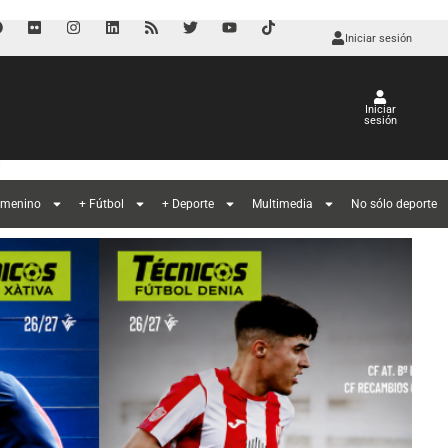
Iniciar sesión
Iniciar
sesión
l
emenino
+ Fútbol
+ Deporte
Multimedia
No sólo deporte