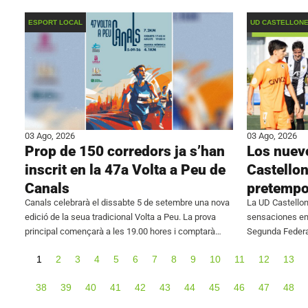
Primera Federación, han alcanzado un acuerdo
juvenil, la Divi
conjunto para
ESPORT LOCAL
UD CASTELLON
03 Ago, 2026
03 Ago, 2026
Prop de 150 corredors ja s’han
Los nuevo
inscrit en la 47a Volta a Peu de
Castello
Canals
pretempo
Canals celebrarà el dissabte 5 de setembre una nova
La UD Castello
edició de la seua tradicional Volta a Peu. La prova
sensaciones en 
principal començarà a les 19.00 hores i comptarà
Segunda Federa
amb un recorregut de 7,2 quilòmetres. Abans de
frente al Johor
1
2
3
4
5
6
7
8
9
10
11
12
13
Iñaki Rodríguez
38
39
40
41
42
43
44
45
46
47
48