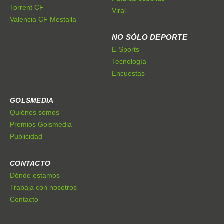
Torrent CF
Viral
Valencia CF Mestalla
NO SÓLO DEPORTE
E-Sports
Tecnología
Encuestas
GOLSMEDIA
Quiénes somos
Premios Golsmedia
Publicidad
CONTACTO
Dónde estamos
Trabaja con nosotros
Contacto