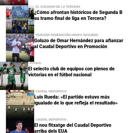
EL OJEADOR DE LA TERCERA
¿Cómo afrontan históricos de Segunda B
su tramo final de liga en Tercera?
TERCERA FEDERACIÓN GRUPO SEGUNDO
Golazo de Omar Hernández para afianzar
al Caudal Deportivo en Promoción
FÚTBOL
El selecto club de equipos con plenos de
victorias en el fútbol nacional
CAUDAL DEPORTIVO
Luis Rueda: «El partido estuvo más
igualado de lo que refleja el resultado»
CAUDAL DEPORTIVO
El nou fitxatge del Caudal Deportivo
arriba dels EUA