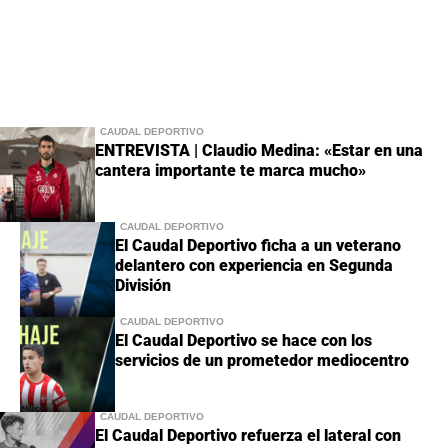
CAUDAL DEPORTIVO
ENTREVISTA | Claudio Medina: «Estar en una
cantera importante te marca mucho»
CAUDAL DEPORTIVO
El Caudal Deportivo ficha a un veterano
delantero con experiencia en Segunda
División
CAUDAL DEPORTIVO
El Caudal Deportivo se hace con los
servicios de un prometedor mediocentro
CAUDAL DEPORTIVO
El Caudal Deportivo refuerza el lateral con