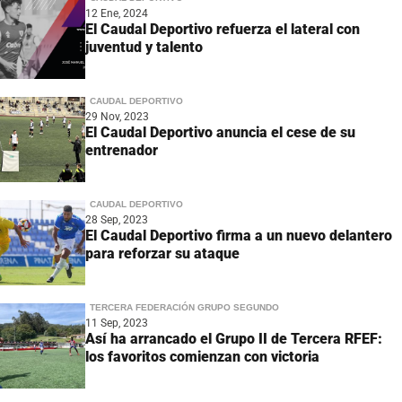
12 Ene, 2024
El Caudal Deportivo refuerza el lateral con
juventud y talento
CAUDAL DEPORTIVO
29 Nov, 2023
El Caudal Deportivo anuncia el cese de su
entrenador
CAUDAL DEPORTIVO
28 Sep, 2023
El Caudal Deportivo firma a un nuevo delantero
para reforzar su ataque
TERCERA FEDERACIÓN GRUPO SEGUNDO
11 Sep, 2023
Así ha arrancado el Grupo II de Tercera RFEF:
los favoritos comienzan con victoria