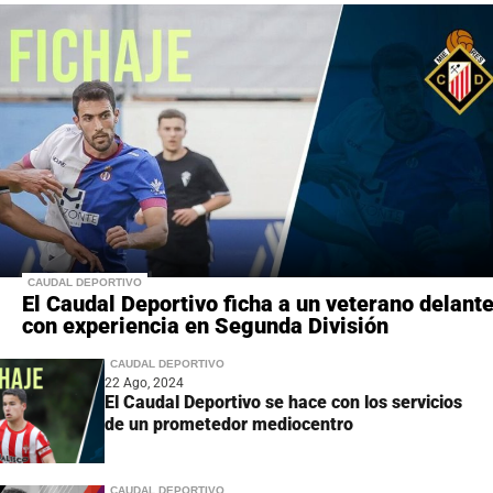
CAUDAL DEPORTIVO
El Caudal Deportivo ficha a un veterano delant
con experiencia en Segunda División
CAUDAL DEPORTIVO
22 Ago, 2024
El Caudal Deportivo se hace con los servicios
de un prometedor mediocentro
CAUDAL DEPORTIVO