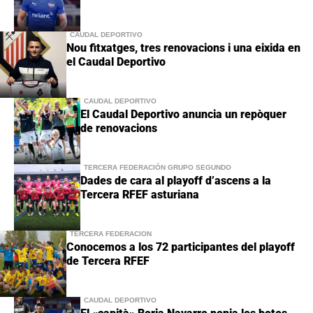
CAUDAL DEPORTIVO
Nou fitxatges, tres renovacions i una eixida en
el Caudal Deportivo
CAUDAL DEPORTIVO
El Caudal Deportivo anuncia un repòquer
de renovacions
TERCERA FEDERACIÓN GRUPO SEGUNDO
Dades de cara al playoff d’ascens a la
Tercera RFEF asturiana
TERCERA FEDERACIÓN
Conocemos a los 72 participantes del playoff
de Tercera RFEF
CAUDAL DEPORTIVO