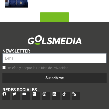
Load More
NEWSLETTER
He leído y acepto la Política de Privacidad.
Suscribirse
REDES SOCIALES