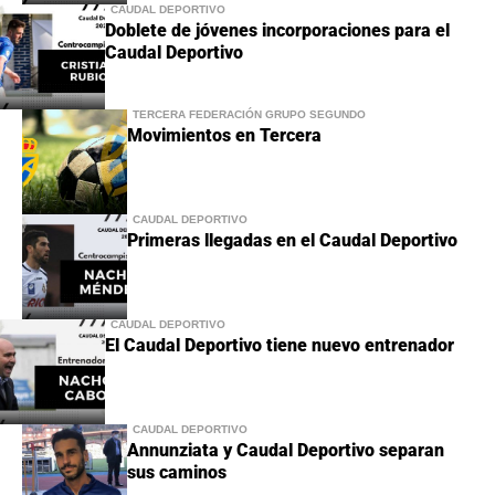
CAUDAL DEPORTIVO
Doblete de jóvenes incorporaciones para el
Caudal Deportivo
TERCERA FEDERACIÓN GRUPO SEGUNDO
Movimientos en Tercera
CAUDAL DEPORTIVO
Primeras llegadas en el Caudal Deportivo
CAUDAL DEPORTIVO
El Caudal Deportivo tiene nuevo entrenador
CAUDAL DEPORTIVO
Annunziata y Caudal Deportivo separan
sus caminos