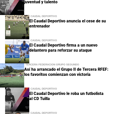
juventud y talento
CAUDAL DEPORTIVO
El Caudal Deportivo anuncia el cese de su
entrenador
CAUDAL DEPORTIVO
El Caudal Deportivo firma a un nuevo
delantero para reforzar su ataque
TERCERA FEDERACIÓN GRUPO SEGUNDO
Así ha arrancado el Grupo II de Tercera RFEF:
los favoritos comienzan con victoria
CAUDAL DEPORTIVO
El Caudal Deportivo le roba un futbolista
al CD Tuilla
CAUDAL DEPORTIVO