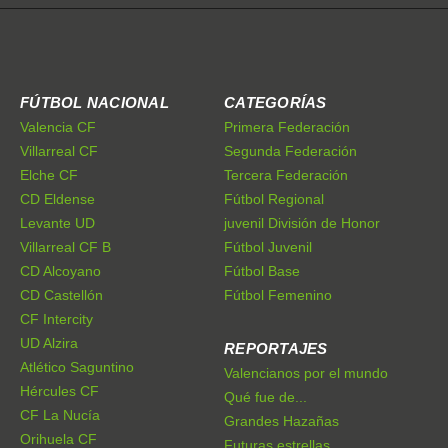
FÚTBOL NACIONAL
CATEGORÍAS
Valencia CF
Primera Federación
Villarreal CF
Segunda Federación
Elche CF
Tercera Federación
CD Eldense
Fútbol Regional
Levante UD
juvenil División de Honor
Villarreal CF B
Fútbol Juvenil
CD Alcoyano
Fútbol Base
CD Castellón
Fútbol Femenino
CF Intercity
UD Alzira
REPORTAJES
Atlético Saguntino
Valencianos por el mundo
Hércules CF
Qué fue de...
CF La Nucía
Grandes Hazañas
Orihuela CF
Futuras estrellas