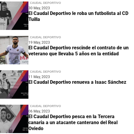
CAUDAL DEPORTIVO
30 May, 2023
El Caudal Deportivo le roba un futbolista al CD
Tuilla
CAUDAL DEPORTIVO
19 May, 2023
El Caudal Deportivo rescinde el contrato de un
veterano que llevaba 5 años en la entidad
CAUDAL DEPORTIVO
11 May, 2023
El Caudal Deportivo renueva a Isaac Sánchez
CAUDAL DEPORTIVO
06 May, 2023
El Caudal Deportivo pesca en la Tercera
canaria a un atacante canterano del Real
Oviedo