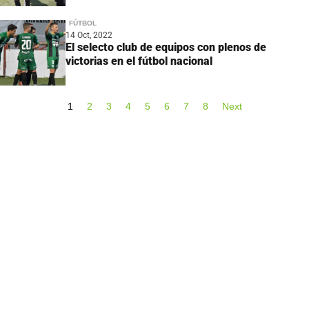
FÚTBOL
14 Oct, 2022
El selecto club de equipos con plenos de
victorias en el fútbol nacional
1
2
3
4
5
6
7
8
Next