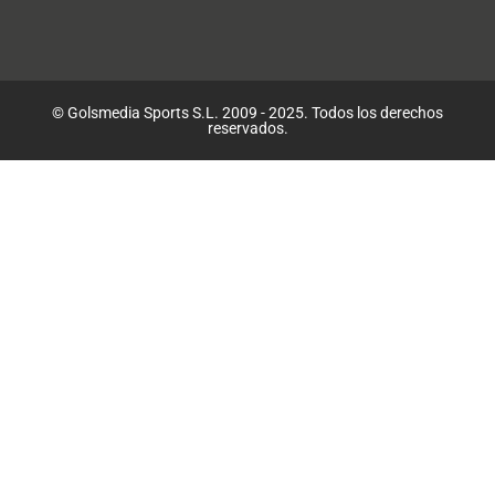
© Golsmedia Sports S.L. 2009 - 2025. Todos los derechos
reservados.