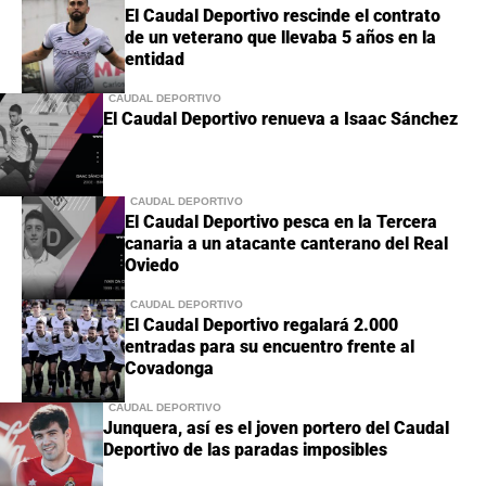
El Caudal Deportivo rescinde el contrato
de un veterano que llevaba 5 años en la
entidad
CAUDAL DEPORTIVO
El Caudal Deportivo renueva a Isaac Sánchez
CAUDAL DEPORTIVO
El Caudal Deportivo pesca en la Tercera
canaria a un atacante canterano del Real
Oviedo
CAUDAL DEPORTIVO
El Caudal Deportivo regalará 2.000
entradas para su encuentro frente al
Covadonga
CAUDAL DEPORTIVO
Junquera, así es el joven portero del Caudal
Deportivo de las paradas imposibles