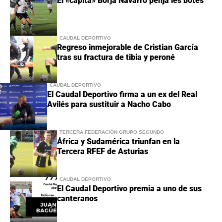
El «capità» Borja Navarro penja les botes
CAUDAL DEPORTIVO
Regreso inmejorable de Cristian García
tras su fractura de tibia y peroné
CAUDAL DEPORTIVO
El Caudal Deportivo firma a un ex del Real
Avilés para sustituir a Nacho Cabo
TERCERA FEDERACIÓN GRUPO SEGUNDO
África y Sudamérica triunfan en la
Tercera RFEF de Asturias
CAUDAL DEPORTIVO
El Caudal Deportivo premia a uno de sus
canteranos