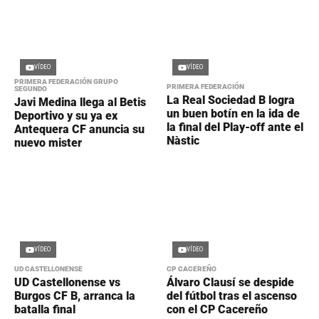
VÍDEO
VÍDEO
PRIMERA FEDERACIÓN GRUPO
PRIMERA FEDERACIÓN
SEGUNDO
La Real Sociedad B logra
Javi Medina llega al Betis
un buen botín en la ida de
Deportivo y su ya ex
la final del Play-off ante el
Antequera CF anuncia su
Nàstic
nuevo mister
VÍDEO
VÍDEO
UD CASTELLONENSE
CP CACEREÑO
UD Castellonense vs
Álvaro Clausí se despide
Burgos CF B, arranca la
del fútbol tras el ascenso
batalla final
con el CP Cacereño