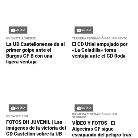
GALERÍA
GALERÍA
UD CASTELLONENSE
TERCERA FEDERACIÓN GRUPO SEXTO
La UD Castellonense da el
El CD Utiel empujado por
primer golpe ante el
«La Celadilla» toma
Burgos CF B con una
ventaja ante el CD Roda
ligera ventaja
GALERÍA
GALERÍA
PRIMERA FEDERACIÓN GRUPO
CD CASTELLÓN
SEGUNDO
FOTOS DH JUVENIL | Las
VÍDEO Y FOTOS | El
imágenes de la victoria del
Algeciras CF sigue
CD Castellón sobre la UB
escapando del peligro tras