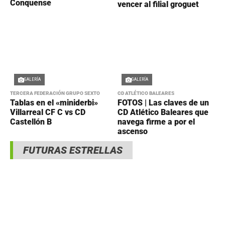
Conquense
vencer al filial groguet
GALERÍA
GALERÍA
TERCERA FEDERACIÓN GRUPO SEXTO
CD ATLÉTICO BALEARES
Tablas en el «miniderbi»
FOTOS | Las claves de un
Villarreal CF C vs CD
CD Atlético Baleares que
Castellón B
navega firme a por el
ascenso
FUTURAS ESTRELLAS