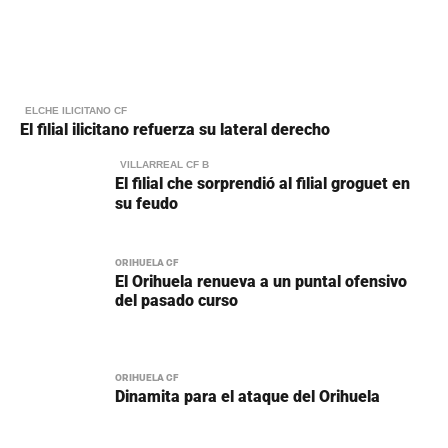
ELCHE ILICITANO CF
El filial ilicitano refuerza su lateral derecho
VILLARREAL CF B
El filial che sorprendió al filial groguet en
su feudo
ORIHUELA CF
El Orihuela renueva a un puntal ofensivo
del pasado curso
ORIHUELA CF
Dinamita para el ataque del Orihuela