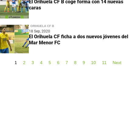
El Orihuela CF B coge forma con 14 nuevas
caras
ORIHUELA CF B
18 Sep, 2020
El Orihuela CF ficha a dos nuevos jóvenes del
Mar Menor FC
1
2
3
4
5
6
7
8
9
10
11
Next