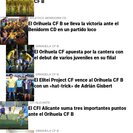
CF B
ATLÉTICO BENIDORM CD
El Orihuela CF B se lleva la victoria ante el
Benidorm CD en un partido loco
ORIHUELA CF B
El Orihuela CF apuesta por la cantera con
el debut de varios juveniles en su filial
ORIHUELA CF B
El Elitei Project CF vence al Orihuela CF B
con un «hat-trick» de Adrián Gisbert
CFI ALICANTE
El CFI Alicante suma tres importantes puntos
ante el Orihuela CF B
ORIHUELA CF B