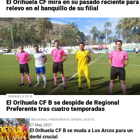
El Orihuela CF mira en su pasado reciente para
relevo en el banquillo de su filial
ORIHUELA CF B
El Orihuela CF B se despide de Regional
Preferente tras cuatro temporadas
REGIONAL PREFERENTE GRUPO SEXTO
27 May, 2021
El Orihuela CF B se muda a Los Arcos para un
derbi crucial