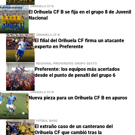
ORIHUELA CF B
El Orihuela CF B se fija en el grupo 8 de Juvenil
Nacional
ORIHUELA CF B
El filial del Orihuela CF firma un atacante
experto en Preferente
REGIONAL PREFERENTE GRUPO SEXTO
Preferente: los equipos más acertados
desde el punto de penalti del grupo 6
ORIHUELA CF B
Nueva pieza para un Orihuela CF B en apuros
FÚTBOL BASE
El extraño caso de un canterano del
Orihuela CF que cambió tras la