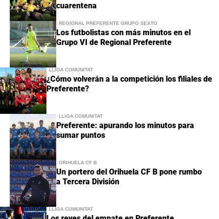
cuarentena
REGIONAL PREFERENTE GRUPO SEXTO
Los futbolistas con más minutos en el
Grupo VI de Regional Preferente
LLIGA COMUNITAT
¿Cómo volverán a la competición los filiales de
Preferente?
LLIGA COMUNITAT
Preferente: apurando los minutos para
sumar puntos
ORIHUELA CF B
Un portero del Orihuela CF B pone rumbo
a Tercera División
LLIGA COMUNITAT
Los reyes del empate en Preferente