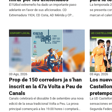
El fútbol extremeño ha dado un importante paso
La temporada 20
adelante en favor de sus aficionados. CD
se presenta co
Extremadura 1924, CD Coria, AD Mérida y CP
marcan el calen
Cacereño, los cuatro representantes de la región en
jóvenes talento
Primera Federación, han alcanzado un acuerdo
juvenil, la Divi
conjunto para
ESPORT LOCAL
UD CASTELLON
03 Ago, 2026
03 Ago, 2026
Prop de 150 corredors ja s’han
Los nuevo
inscrit en la 47a Volta a Peu de
Castello
Canals
pretempo
Canals celebrarà el dissabte 5 de setembre una nova
La UD Castello
edició de la seua tradicional Volta a Peu. La prova
sensaciones en 
principal començarà a les 19.00 hores i comptarà
Segunda Federa