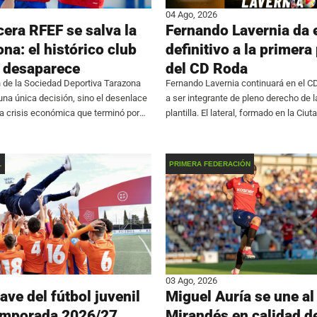
04 Ago, 2026
cera RFEF se salva la
Fernando Lavernia da e
na: el histórico club
definitivo a la primera 
 desaparece
del CD Roda
 de la Sociedad Deportiva Tarazona
Fernando Lavernia continuará en el C
 una única decisión, sino el desenlace
a ser integrante de pleno derecho de l
na crisis económica que terminó por
plantilla. El lateral, formado en la Ciut
a continuidad de la entidad. El club
Pamesa, se consolida en el primer e
rmó que renuncia a
de participar en 24
L
PRIMERA FEDERACIÓN
03 Ago, 2026
ave del fútbol juvenil
Miguel Auría se une al
temporada 2026/27
Mirandés en calidad d