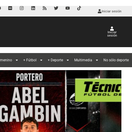
Iniciar sesión
Iniciar
sesión
l
emenino
+ Fútbol
+ Deporte
Multimedia
No sólo deporte