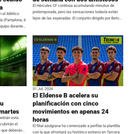
El Hércules CF continúa acumulando minutos de
a
pretemporada, pero las sensaciones todavía están
 el Atlético
lejos de las esperadas. El conjunto dirigido por Beto
ía (Pamplona, 6
Company firmó un fin de semana para olvidar al no
 equipo durante
ser capaz de imponerse en ninguno de sus
onocido por su
CD ELDENSE B
31 Jul, 2026
El Eldense B acelera su
su
planificación con cinco
 martes
movimientos en apenas 24
etirán esta
horas
ubrirán el
El filial azulgrana ha comenzado a perfilar la plantilla
o que deberán
con la que afrontará su histórico estreno en Tercera