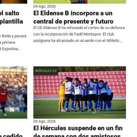
04 Ago, 2026
l salto
El Eldense B incorpora a un
plantilla
central de presente y futuro
El CD Eldense B ha reforzado el centro de su defensa
con la incorporación de Fadil Montapon. El club
D Roda y pasará
azulgrana ha alcanzado un acuerdo con el Athletic
a primera
Club Torrellano para el traspaso del central, que se
at Esportiva
suma a
quipo después
HÉRCULES CF
03 Ago, 2026
El Hércules suspende en un fin
e cedido
de semana con dos amistosos