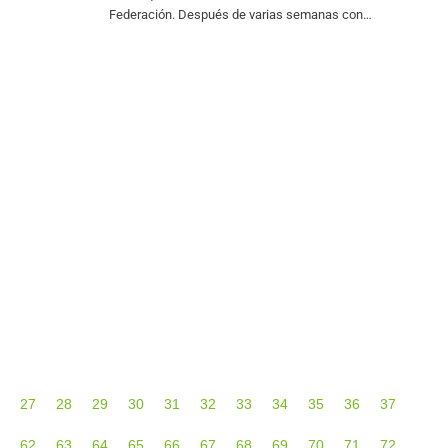
sorteo
Federación. Después de varias semanas con
jornadas y los
escasas novedades, el CD Eldense ha anunciado dos
incorporaciones y tres renovaciones entre el jueves
30
27
28
29
30
31
32
33
34
35
36
37
62
63
64
65
66
67
68
69
70
71
72