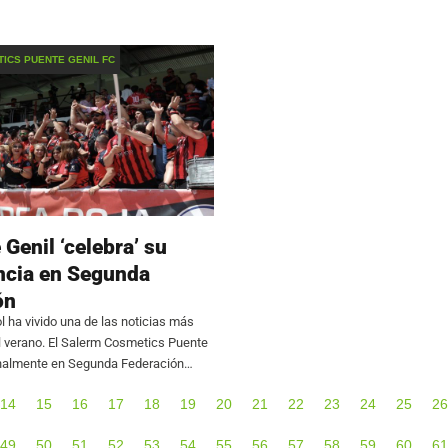
 en su primer amistoso, el equipo de
recorrer durante el curso 2026/27. El 
 se impuso por 2-0 al
determinará la composición de las 34 
primeros enfrentamientos
ICS PUENTE GENIL FC
 Genil ‘celebra’ su
cia en Segunda
ón
l ha vivido una de las noticias más
l verano. El Salerm Cosmetics Puente
finalmente en Segunda Federación
 el Malacitano no haya podido
14
15
16
17
18
19
20
21
22
23
24
25
26
scripción en la categoría.
49
50
51
52
53
54
55
56
57
58
59
60
61