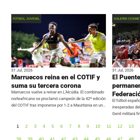
amb un recorregut de 7,2 quilòmetres. Abans de
frente al Johor
Iñaki Rodríguez
FÚTBOL JUVENIL
SALERM COSMET
31 Jul, 2026
31 Jul, 2026
Marruecos reina en el COTIF y
El Puente
suma su tercera corona
permanen
Marruecos vuelve a reinar en L'Alcúdia. El combinado
Federaci
norteafricano se proclamó campeón de la 42ª edición
El fútbol españo
del COTIF tras imponerse por 1-2 a Mauritania en una
inesperadas de
final histórica, la primera con dos selecciones
Genil militará 
africanas luchando por el título. Los
después de que
1
2
3
4
5
6
7
8
9
10
11
12
13
formalizar su in
38
39
40
41
42
43
44
45
46
47
48