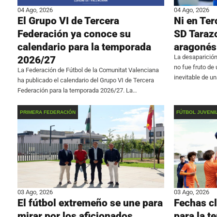
04 Ago, 2026
04 Ago, 2026
El Grupo VI de Tercera
Ni en Ter
Federación ya conoce su
SD Tarazo
calendario para la temporada
aragonés
La desaparición
2026/27
no fue fruto de
La Federación de Fútbol de la Comunitat Valenciana
inevitable de u
ha publicado el calendario del Grupo VI de Tercera
hacer inviable l
Federación para la temporada 2026/27. La
aragonés confi
competición comenzará el fin de semana del 6 de
septiembre y finalizará el 9 de mayo.
PRIMERA FEDERACIÓN
FÚTBOL JUVENI
03 Ago, 2026
03 Ago, 2026
El fútbol extremeño se une para
Fechas cl
mirar por los aficionados
para la 