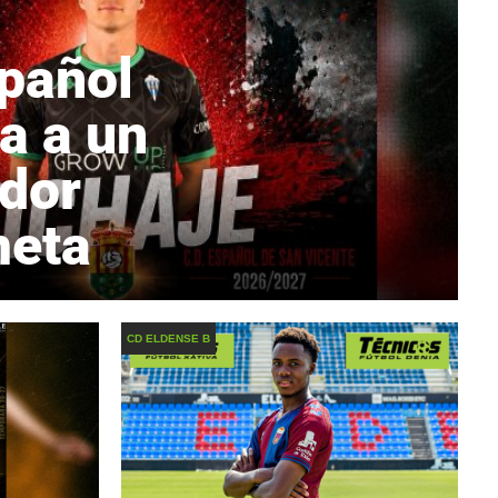
spañol
a a un
dor
meta
CD ELDENSE B