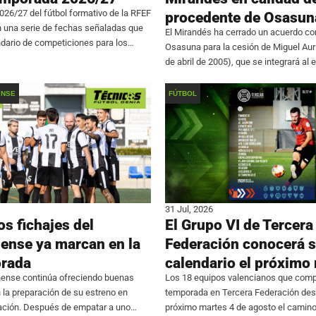
26/27 del fútbol formativo de la RFEF
procedente de Osasun
n una serie de fechas señaladas que
El Mirandés ha cerrado un acuerdo con
dario de competiciones para los
Osasuna para la cesión de Miguel Aur
s. La máxima categoría en edad
de abril de 2005), que se integrará al
sión de Honor Juvenil, comenzará el
la próxima temporada. El futbolista, c
estilo ‘box to box’,
ENSE
FÚTBOL
31 Jul, 2026
s fichajes del
El Grupo VI de Tercera
nense ya marcan en la
Federación conocerá 
rada
calendario el próximo
nense continúa ofreciendo buenas
Los 18 equipos valencianos que comp
la preparación de su estreno en
temporada en Tercera Federación desc
ción. Después de empatar a uno
próximo martes 4 de agosto el camin