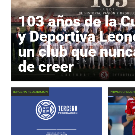
103 años de la Cu
y Deportiva Leon
un club que nunc
de creer
TERCERA FEDERACIÓN
PRIMERA FEDER