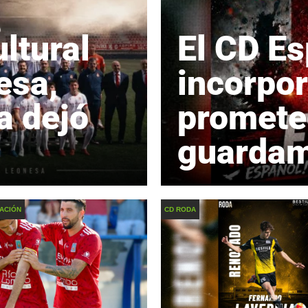
ltural
El CD E
esa,
incorpor
a dejó
promete
guarda
ACIÓN
CD RODA