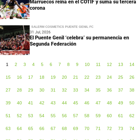
Marruecos reina en el COTIF y suma su tercera
corona
SALERM COSMETICS PUENTE GENIL FC
31 Jul, 2026
El Puente Genil ‘celebra’ su permanencia en
Segunda Federación
1
2
3
4
5
6
7
8
9
10
11
12
13
14
15
16
17
18
19
20
21
22
23
24
25
26
27
28
29
30
31
32
33
34
35
36
37
38
39
40
41
42
43
44
45
46
47
48
49
50
51
52
53
54
55
56
57
58
59
60
61
62
63
64
65
66
67
68
69
70
71
72
73
74