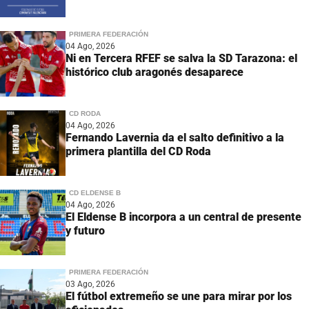
PRIMERA FEDERACIÓN
04 Ago, 2026
Ni en Tercera RFEF se salva la SD Tarazona: el
histórico club aragonés desaparece
CD RODA
04 Ago, 2026
Fernando Lavernia da el salto definitivo a la
primera plantilla del CD Roda
CD ELDENSE B
04 Ago, 2026
El Eldense B incorpora a un central de presente
y futuro
PRIMERA FEDERACIÓN
03 Ago, 2026
El fútbol extremeño se une para mirar por los