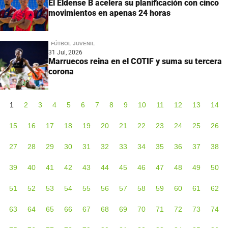
El Eldense B acelera su planificación con cinco
movimientos en apenas 24 horas
FÚTBOL JUVENIL
31 Jul, 2026
Marruecos reina en el COTIF y suma su tercera
corona
1
2
3
4
5
6
7
8
9
10
11
12
13
14
15
16
17
18
19
20
21
22
23
24
25
26
27
28
29
30
31
32
33
34
35
36
37
38
39
40
41
42
43
44
45
46
47
48
49
50
51
52
53
54
55
56
57
58
59
60
61
62
63
64
65
66
67
68
69
70
71
72
73
74