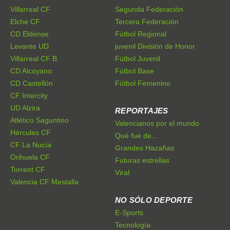
Villarreal CF
Segunda Federación
Elche CF
Tercera Federación
CD Eldense
Fútbol Regional
Levante UD
juvenil División de Honor
Villarreal CF B
Fútbol Juvenil
CD Alcoyano
Fútbol Base
CD Castellón
Fútbol Femenino
CF Intercity
UD Alzira
REPORTAJES
Atlético Saguntino
Valencianos por el mundo
Hércules CF
Qué fue de...
CF La Nucía
Grandes Hazañas
Orihuela CF
Futuras estrellas
Torrent CF
Viral
Valencia CF Mestalla
NO SÓLO DEPORTE
E-Sports
Tecnología