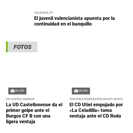
VALENCIA CF
El juvenil valencianista apuesta por la
continuidad en el banquillo
FOTOS
GALERÍA
GALERÍA
UD CASTELLONENSE
TERCERA FEDERACIÓN GRUPO SEXTO
La UD Castellonense da el
El CD Utiel empujado por
primer golpe ante el
«La Celadilla» toma
Burgos CF B con una
ventaja ante el CD Roda
ligera ventaja