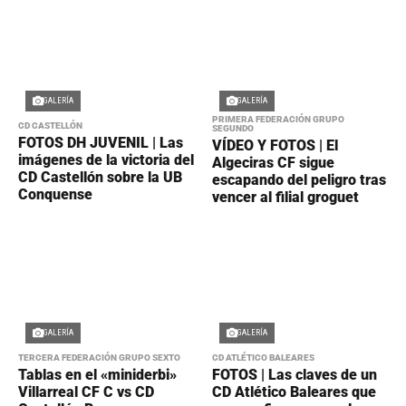
GALERÍA
GALERÍA
PRIMERA FEDERACIÓN GRUPO
CD CASTELLÓN
SEGUNDO
FOTOS DH JUVENIL | Las
VÍDEO Y FOTOS | El
imágenes de la victoria del
Algeciras CF sigue
CD Castellón sobre la UB
escapando del peligro tras
Conquense
vencer al filial groguet
GALERÍA
GALERÍA
TERCERA FEDERACIÓN GRUPO SEXTO
CD ATLÉTICO BALEARES
Tablas en el «miniderbi»
FOTOS | Las claves de un
Villarreal CF C vs CD
CD Atlético Baleares que